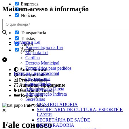
Empresas
Mais em acesso à informação
Fotos
Notícias
Secretarias
Servidor
Transparência
Turistas
Conheça a Lei
Videos
Apresentação da Lei
Áudios
Mapa da Lei
Cartilha
Decreto Municipal
Formulários para pedidos
Auto contraste
Estrutura Organizacional
Realçar links
Organograma
Preto e branco
Competências
Aumentar espaçamento
Administração Direta
Destacando cursor
Administração Indireta
Regua guia
Secretarias
CONTROLADORIA
Fale conosco
SECRETARIA DE CULTURA, ESPORTE E
LAZER
SECRETÁRIA DE SAÚDE
Fale conosco
PROCURADORIA