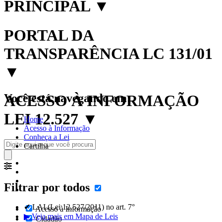
PRINCIPAL
▼
PORTAL DA
TRANSPARÊNCIA LC 131/01
▼
Você está navegando em:
ACESSO À INFORMAÇÃO
LEI 12.527
▼
Home
Acesso à Informação
Conheça a Lei
Cartilha
Filtrar por todos
✔ LAI (Lei 12.527/2011) no art. 7°
Acesso à Informação
▶ Veja mais em Mapa de Leis
Cidadão