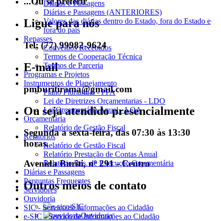
...Ou se preferir
Diárias e Passagens
Diárias e Passagens (ANTERIORES)
Valores das diárias dentro do Estado, fora do Estado e
Ligue para nós
fora do país
Repasses
Tel: (77) 99982-9624
Convênios Recebidos
Termos de Cooperação Técnica
E-mail
Termos de Parceria
Programas e Projetos
Instrumentos de Planejamento
pmburitirama@gmail.com
Plano Plurianual - PPA
Lei de Diretrizes Orçamentarias - LDO
Ou seja atendido presencialmente
Lei Orçamentária Anual - LOA
Orçamentária
Relatório de Gestão Fiscal
Segunda a sexta-feira, das 07:30 às 13:30
Relatórios
horas.
Relatório de Gestão Fiscal
Relatório Prestação de Contas Anual
Avenida Buriti, nº 291 - Centro
Relatório Res. de Execução Orçamentária
Diárias e Passagens
Perguntas Frequentes
Outros meios de contato
Servidores
Ouvidoria
e-SIC
SIC - Serviço de Informações ao Cidadão
Ouvidoria
e-SIC - Serviço de Informações ao Cidadão