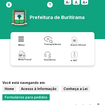
A-
A
A+
Prefeitura de Buritirama
Transparência
Menu
Diário Oficial
Nota Fiscal
Ouvidoria
e-SIC
Você está navegando em:
Home
Acesso à Informação
Conheça a Lei
Formulários para pedidos