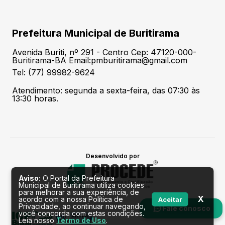
Prefeitura Municipal de Buritirama
Avenida Buriti, nº 291 - Centro Cep: 47120-000-
Buritirama-BA Email:pmburitirama@gmail.com
Tel: (77) 99982-9624
Atendimento: segunda a sexta-feira, das 07:30 às
13:30 horas.
Desenvolvido por
Aviso:
O Portal da Prefeitura
Municipal de Buritirama utiliza cookies
para melhorar a sua experiência, de
X
acordo com a nossa Política de
Aceitar
Privacidade, ao continuar navegando,
Fale conosco
você concorda com estas condições.
Leia nosso
Termo de Uso
.