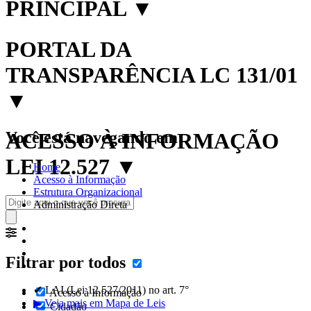
PRINCIPAL
▼
PORTAL DA
TRANSPARÊNCIA LC 131/01
▼
Você está navegando em:
ACESSO À INFORMAÇÃO
LEI 12.527
▼
Home
Acesso à Informação
Estrutura Organizacional
Administração Direta
Filtrar por todos
✔ LAI (Lei 12.527/2011) no art. 7°
Acesso à Informação
▶ Veja mais em Mapa de Leis
Cidadão