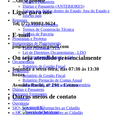
...Ou se preferir
Diárias e Passagens
Diárias e Passagens (ANTERIORES)
Valores das diárias dentro do Estado, fora do Estado e
Ligue para nós
fora do país
Repasses
Tel: (77) 99982-9624
Convênios Recebidos
Termos de Cooperação Técnica
E-mail
Termos de Parceria
Programas e Projetos
Instrumentos de Planejamento
pmburitirama@gmail.com
Plano Plurianual - PPA
Lei de Diretrizes Orçamentarias - LDO
Ou seja atendido presencialmente
Lei Orçamentária Anual - LOA
Orçamentária
Relatório de Gestão Fiscal
Segunda a sexta-feira, das 07:30 às 13:30
Relatórios
horas.
Relatório de Gestão Fiscal
Relatório Prestação de Contas Anual
Avenida Buriti, nº 291 - Centro
Relatório Res. de Execução Orçamentária
Diárias e Passagens
Perguntas Frequentes
Outros meios de contato
Servidores
Ouvidoria
e-SIC
SIC - Serviço de Informações ao Cidadão
Ouvidoria
e-SIC - Serviço de Informações ao Cidadão