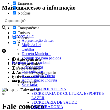
Empresas
Mais em acesso à informação
Fotos
Notícias
Secretarias
Servidor
Transparência
Turistas
Conheça a Lei
Videos
Apresentação da Lei
Áudios
Mapa da Lei
Cartilha
Decreto Municipal
Formulários para pedidos
Auto contraste
Estrutura Organizacional
Realçar links
Organograma
Preto e branco
Competências
Aumentar espaçamento
Administração Direta
Destacando cursor
Administração Indireta
Regua guia
Secretarias
CONTROLADORIA
Fale conosco
SECRETARIA DE CULTURA, ESPORTE E
LAZER
SECRETÁRIA DE SAÚDE
Fale conosco
PROCURADORIA