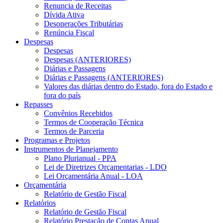
Renuncia de Receitas
Dívida Ativa
Desonerações Tributárias
Renúncia Fiscal
Despesas
Despesas
Despesas (ANTERIORES)
Diárias e Passagens
Diárias e Passagens (ANTERIORES)
Valores das diárias dentro do Estado, fora do Estado e
fora do país
Repasses
Convênios Recebidos
Termos de Cooperação Técnica
Termos de Parceria
Programas e Projetos
Instrumentos de Planejamento
Plano Plurianual - PPA
Lei de Diretrizes Orçamentarias - LDO
Lei Orçamentária Anual - LOA
Orçamentária
Relatório de Gestão Fiscal
Relatórios
Relatório de Gestão Fiscal
Relatório Prestação de Contas Anual