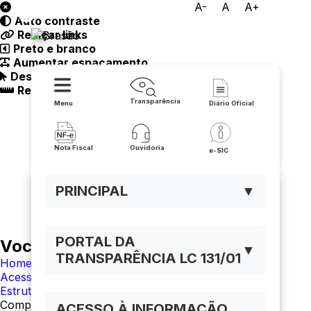
A-
A
A+
Auto contraste
Prefeitura de Buritirama
Realçar links
Preto e branco
Aumentar espaçamento
Destacando cursor
Regua guia
Transparência
Menu
Diário Oficial
Nota Fiscal
Ouvidoria
e-SIC
PRINCIPAL
▼
PORTAL DA
Você está navegando em:
▼
TRANSPARÊNCIA LC 131/01
Home
Acesso à Informação
Estrutura Organizacional
Competências
ACESSO À INFORMAÇÃO