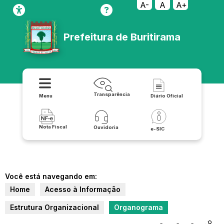
A-
A
A+
Prefeitura de Buritirama
Transparência
Menu
Diário Oficial
Nota Fiscal
Ouvidoria
e-SIC
Você está navegando em:
Home
Acesso à Informação
Estrutura Organizacional
Organograma