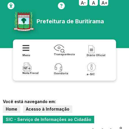
A-
A
A+
Prefeitura de Buritirama
Transparência
Menu
Diário Oficial
Nota Fiscal
Ouvidoria
e-SIC
Você está navegando em:
Home
Acesso à Informação
SIC - Serviço de Informações ao Cidadão