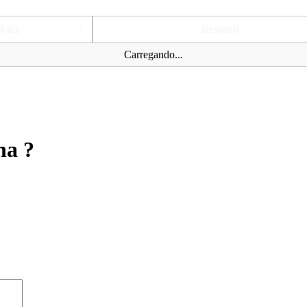
Data
Resumo
Carregando...
na ?