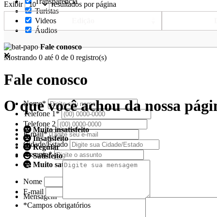
Transparência
Exibir
resultados por página
Turistas
Edição
Videos
Áudios
Fale conosco
Mostrando 0 até 0 de 0 registro(s)
Fale conosco
O que você achou da nossa pági
Nome*
Telefone 1*
Telefone 2
Muito insatisfeito
E-mail*
Insatisfeito
Cidade/Estado
Regular
Assunto*
Satisfeito
Muito satisfeito
Nome
E-mail
Mensagem*
*Campos obrigatórios