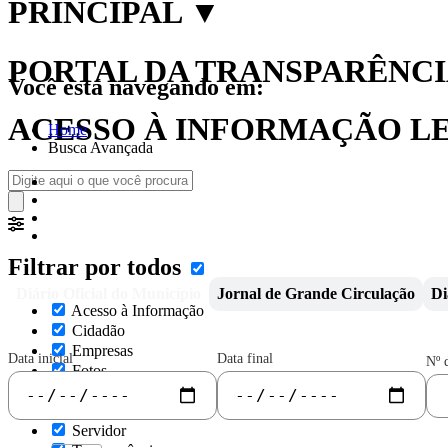
PRINCIPAL
▼
PORTAL DA TRANSPARÊNCIA
Você está navegando em:
ACESSO À INFORMAÇÃO LEI
Home
Busca Avançada
Filtrar por todos
Diário Oficial do Município
Jornal de Grande Circulação
Di
Acesso à Informação
Cidadão
Empresas
Data inicial
Data final
Nº 
Fotos
Notícias
Secretarias
Servidor