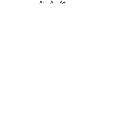
A-
A
A+