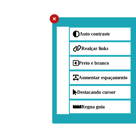
Auto contraste
Realçar links
Preto e branco
Aumentar espaçamento
Destacando cursor
Regua guia