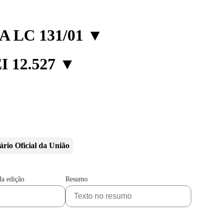
 LC 131/01
▼
 12.527
▼
ário Oficial da União
da edição
Resumo