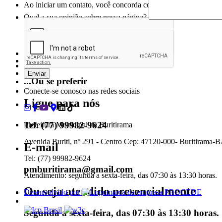
Ao iniciar um contato, você concorda com a
Política de privac
Qual a sua opinião sobre nossa página?
...Ou se preferir
Conecte-se conosco nas redes sociais
Ligue para nós
Tel: (77) 99982-9624
Prefeitura Municipal de Buritirama
Avenida Buriti, nº 291 - Centro Cep: 47120-000- Buritirama
E-mail
Tel: (77) 99982-9624
pmburitirama@gmail.com
Atendimento: segunda a sexta-feira, das 07:30 às 13:30 horas.
Ou seja atendido presencialmente
Desenvolvido por
Segunda a sexta-feira, das 07:30 às 13:30 horas.