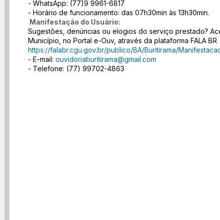
- WhatsApp: (77)9 9961-6817
- Horário de funcionamento: das 07h30min às 13h30min.
Manifestação do Usuário:
Sugestões, denúncias ou elogios do serviço prestado? Aces
Município, no Portal e-Ouv, através da plataforma FALA BR
https://falabr.cgu.gov.br/publico/BA/Buritirama/Manifestac
- E-mail:
ouvidoriaburitirama@gmail.com
- Telefone: (77) 99702-4863