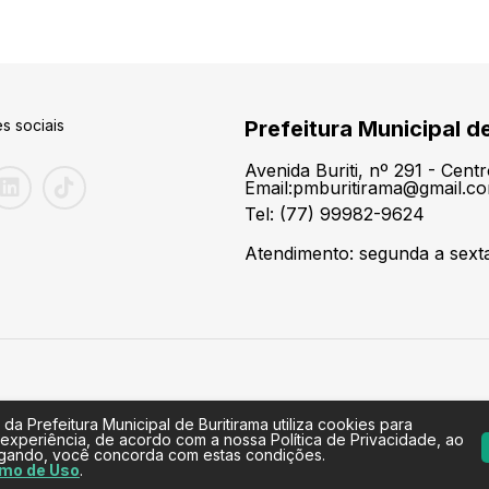
s sociais
Prefeitura Municipal d
Avenida Buriti, nº 291 - Cen
Email:pmburitirama@gmail.c
Tel: (77) 99982-9624
Atendimento: segunda a sexta-
 da Prefeitura Municipal de Buritirama utiliza cookies para
 experiência, de acordo com a nossa Política de Privacidade, ao
egando, você concorda com estas condições.
mo de Uso
.