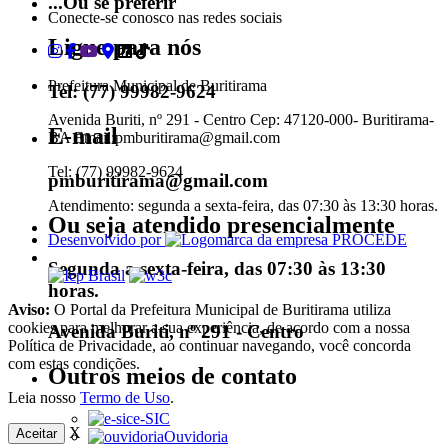
...Ou se preferir
Conecte-se conosco nas redes sociais
Ligue para nós
Prefeitura Municipal de Buritirama
Tel: (77) 99982-9624
Avenida Buriti, nº 291 - Centro Cep: 47120-000- Buritirama-
E-mail
BA Email:pmburitirama@gmail.com
Tel: (77) 99982-9624
pmburitirama@gmail.com
Atendimento: segunda a sexta-feira, das 07:30 às 13:30 horas.
Ou seja atendido presencialmente
Desenvolvido por
Segunda a sexta-feira, das 07:30 às 13:30
horas.
Aviso:
O Portal da Prefeitura Municipal de Buritirama utiliza
cookies para melhorar a sua experiência, de acordo com a nossa
Avenida Buriti, nº 291 - Centro
Política de Privacidade, ao continuar navegando, você concorda
com estas condições.
Outros meios de contato
Leia nosso
Termo de Uso
.
e-SIC
X
Aceitar
Ouvidoria