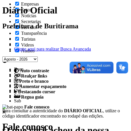
Empresas
Diário Oficial
Fotos
Notícias
Secretarias
Prefeitura de Buritirama
Servidor
Transparência
Turistas
Videos
Clique aqui para realizar Busca Avançada
Áudios
Dom
Auto contraste
Seg
Realçar links
Ter
Preto e branco
Qua
Aumentar espaçamento
Qui
Destacando cursor
Sex
Regua guia
Sab
Fale conosco
Para consultar a autenticidade do
DIÁRIO OFICIAL
, utilize o
código identificador encontrado no rodapé das edições.
Fale conosco
O que você achou da nossa