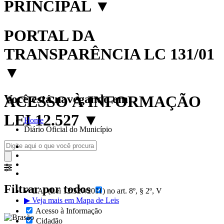
PRINCIPAL
▼
PORTAL DA
TRANSPARÊNCIA LC 131/01
▼
Você está navegando em:
ACESSO À INFORMAÇÃO
LEI 12.527
▼
Home
Diário Oficial do Município
Filtrar por todos
✔ LAI (Lei 12.527/2011) no art. 8º, § 2º, V
▶ Veja mais em Mapa de Leis
Acesso à Informação
Cidadão