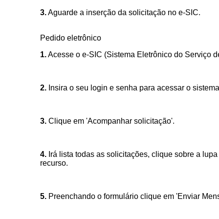
3.
Aguarde a inserção da solicitação no e-SIC.
Nome*
Telefone 1*
Telefone 2
Pedido eletrônico
E-mail*
1.
Acesse o e-SIC (Sistema Eletrônico do Serviço 
Cidade/Estado
Assunto*
2.
Insira o seu login e senha para acessar o sistema
Mensagem*
3.
Clique em 'Acompanhar solicitação'.
*Campos obrigatórios
Ao iniciar um contato, você concorda com a
Política de 
4.
Irá lista todas as solicitações, clique sobre a l
recurso.
5.
Preenchando o formulário clique em 'Enviar Men
...Ou se preferir