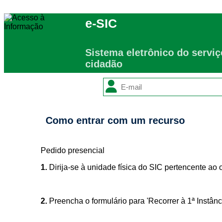
e-SIC
Filtrar por todos
Sistema eletrônico do servi
cidadão
Acesso à Informação
Cidadão
Empresas
Fotos
Notícias
Secretarias
Como entrar com um recurso
Servidor
Transparência
Turistas
Pedido presencial
Videos
Áudios
1.
Dirija-se à unidade física do SIC pertencente ao 
Fale conosco
2.
Preencha o formulário para 'Recorrer à 1ª Instânci
Fale conosco