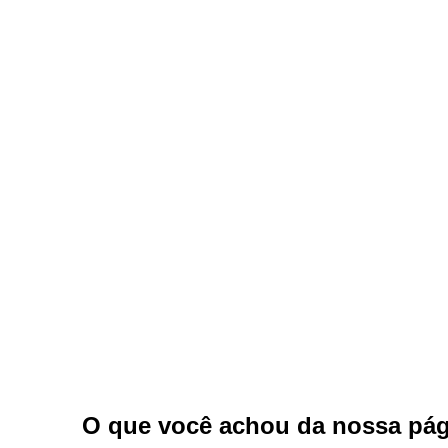
Ligue para nós
Tel: (77) 99982-9624
E-mail
pmburitirama@gmail.com
Ou seja atendido presencialmente
Segunda a sexta-feira, das 07:30 às 13:30 h
Avenida Buriti, nº 291 - Centro
Outros meios de contato
e-SIC
Ouvidoria
O que você achou da nossa pág