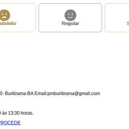
atisfeito
Regular
S
000- Buritirama-BA Email:pmburitirama@gmail.com
0 às 13:30 horas.