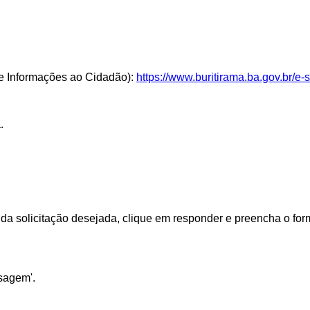
de Informações ao Cidadão):
https://www.buritirama.ba.gov.br/e-s
.
privacidade
upa da solicitação desejada, clique em responder e preencha o f
sagem'.