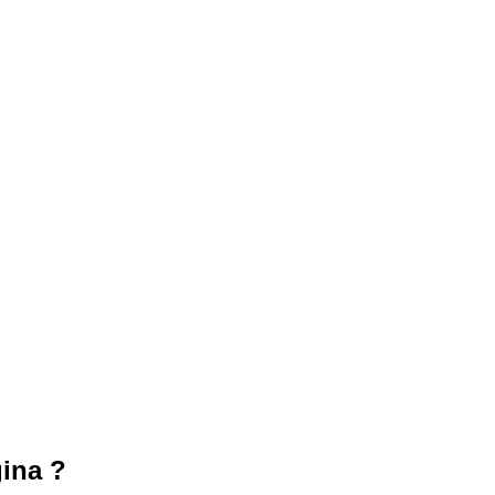
oras.
ina ?