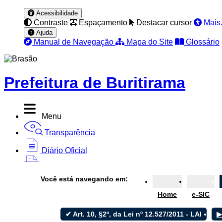
Acessibilidade
Contraste
Espaçamento
Destacar cursor
Mais.
Ajuda
Manual de Navegação
Mapa do Site
Glossário
Prefeitura de Buritirama
Menu
Transparência
Diário Oficial
Nota Fiscal
Você está navegando em:
Ouvidoria
Home
e-SIC
e-SIC
✔ Art. 10, §2º, da Lei nº 12.527/2011 - LAI
▶