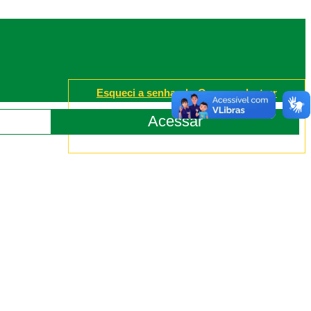
Esqueci a senha
|
Quero cadastrar