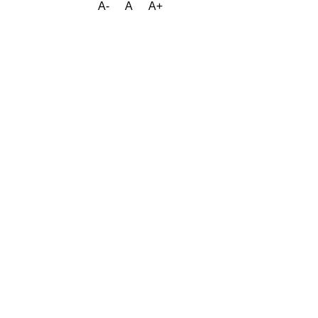
A-
A
A+