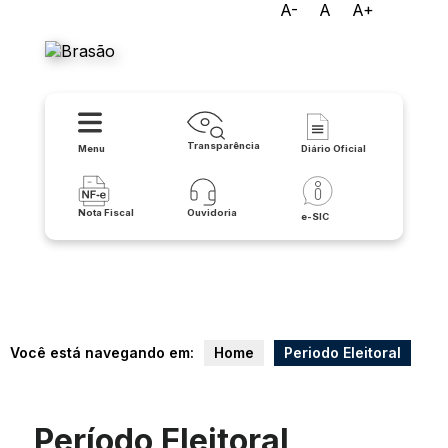
A-
A
A+
Prefeitura de Buritirama
Transparência
Menu
Diário Oficial
Nota Fiscal
Ouvidoria
e-SIC
Você está navegando em:
Home
Periodo Eleitoral
Período Eleitoral