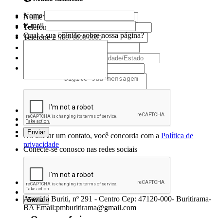
Nome
Nome*
E-mail
Telefone 1*
Qual a sua opinião sobre nossa página?
Telefone 2
E-mail*
Cidade/Estado
Assunto*
Mensagem*
*Campos obrigatórios
Ao iniciar um contato, você concorda com a
Política de
privacidade
Conecte-se conosco nas redes sociais
Prefeitura Municipal de Buritirama
Avenida Buriti, nº 291 - Centro Cep: 47120-000- Buritirama-
BA Email:pmburitirama@gmail.com