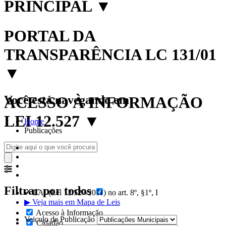
PRINCIPAL
▼
PORTAL DA
TRANSPARÊNCIA LC 131/01
▼
Você está navegando em:
ACESSO À INFORMAÇÃO
LEI 12.527
▼
Home
Publicações
Filtrar por todos
✔ LAI (Lei 12.527/2011) no art. 8º, §1º, I
▶ Veja mais em Mapa de Leis
Acesso à Informação
Veiculo de Publicação
Cidadão