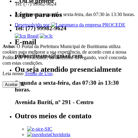
...Ou se preferir
Tel: (77) 99982-9624
Ligue para nós
Atendimento: segunda a sexta-feira, das 07:30 às 13:30 horas.
Desenvolvido por
Tel: (77) 99982-9624
E-mail
Aviso:
O Portal da Prefeitura Municipal de Buritirama utiliza
cookies para melhorar a sua experiência, de acordo com a nossa
pmburitirama@gmail.com
Política de Privacidade, ao continuar navegando, você concorda
com estas condições.
Ou seja atendido presencialmente
Leia nosso
Termo de Uso
.
Segunda a sexta-feira, das 07:30 às 13:30
X
Aceitar
horas.
Avenida Buriti, nº 291 - Centro
Outros meios de contato
e-SIC
Ouvidoria