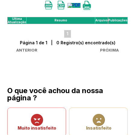
Última
Resumo
Arquivo
Publicações
Atualização
1
Página 1 de 1 | 0 Registro(s) encontrado(s)
ANTERIOR
PRÓXIMA
O que você achou da nossa
página ?
Muito insatisfeito
Insatisfeito