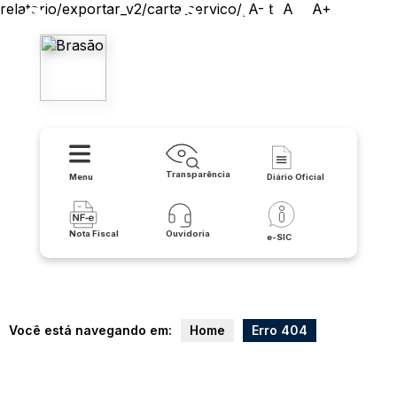
relatorio/exportar_v2/carta_servico/print
A-
A
A+
Prefeitura de Buritirama
Transparência
Menu
Diário Oficial
Nota Fiscal
Ouvidoria
e-SIC
Você está navegando em:
Home
Erro 404