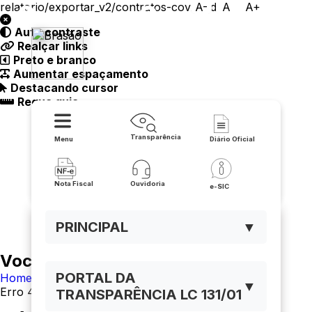
relatorio/exportar_v2/contratos-covid/pdf
A-
A
A+
Auto contraste
Realçar links
Prefeitura de Buritirama
Preto e branco
Aumentar espaçamento
Destacando cursor
Regua guia
Transparência
Menu
Diário Oficial
Nota Fiscal
Ouvidoria
e-SIC
PRINCIPAL
▼
Você está navegando em:
PORTAL DA
Home
▼
Erro 404
TRANSPARÊNCIA LC 131/01