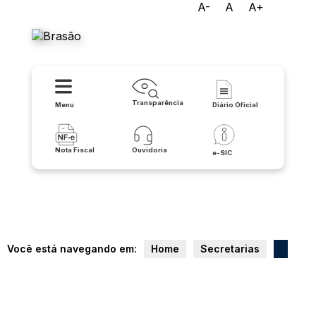
A-
A
A+
Prefeitura de Buritirama
Transparência
Menu
Diário Oficial
Nota Fiscal
Ouvidoria
e-SIC
Você está navegando em:
Home
Secretarias