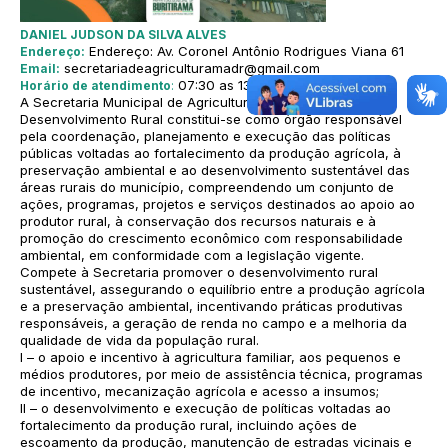
DANIEL JUDSON DA SILVA ALVES
Endereço: Av. Coronel Antônio Rodrigues Viana 61
Endereço:
secretariadeagriculturamadr@gmail.com
Email:
07:30 as 13:30
Horário de atendimento
:
A Secretaria Municipal de Agricultura, Meio Ambiente e
Desenvolvimento Rural constitui-se como órgão responsável
pela coordenação, planejamento e execução das políticas
públicas voltadas ao fortalecimento da produção agrícola, à
preservação ambiental e ao desenvolvimento sustentável das
áreas rurais do município, compreendendo um conjunto de
ações, programas, projetos e serviços destinados ao apoio ao
produtor rural, à conservação dos recursos naturais e à
promoção do crescimento econômico com responsabilidade
ambiental, em conformidade com a legislação vigente.
Compete à Secretaria promover o desenvolvimento rural
sustentável, assegurando o equilíbrio entre a produção agrícola
e a preservação ambiental, incentivando práticas produtivas
responsáveis, a geração de renda no campo e a melhoria da
qualidade de vida da população rural.
I – o apoio e incentivo à agricultura familiar, aos pequenos e
médios produtores, por meio de assistência técnica, programas
de incentivo, mecanização agrícola e acesso a insumos;
II – o desenvolvimento e execução de políticas voltadas ao
fortalecimento da produção rural, incluindo ações de
escoamento da produção, manutenção de estradas vicinais e