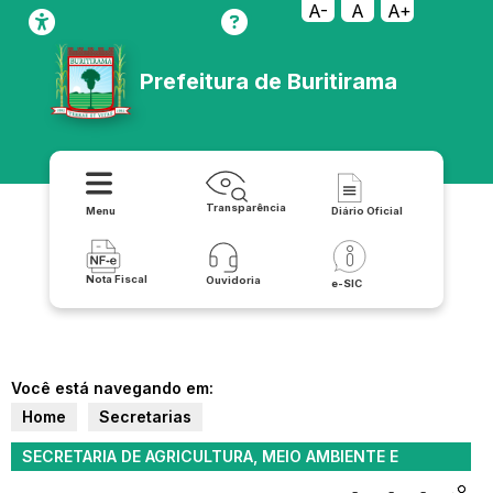
A-
A
A+
Prefeitura de Buritirama
Transparência
Menu
Diário Oficial
Nota Fiscal
Ouvidoria
e-SIC
Você está navegando em:
Home
Secretarias
SECRETARIA DE AGRICULTURA, MEIO AMBIENTE E
DESENVOLVIMENTO RURAL