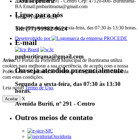
...Ou se preferir
Avenida Buriti, nº 291 - Centro Cep: 47120-000- Buritirama-
BA Email:pmburitirama@gmail.com
Ligue para nós
Tel: (77) 99982-9624
Atendimento: segunda a sexta-feira, das 07:30 às 13:30 horas.
Tel: (77) 99982-9624
Desenvolvido por
E-mail
pmburitirama@gmail.com
Aviso:
O Portal da Prefeitura Municipal de Buritirama utiliza
cookies para melhorar a sua experiência, de acordo com a nossa
Ou seja atendido presencialmente
Política de Privacidade, ao continuar navegando, você concorda
com estas condições.
Segunda a sexta-feira, das 07:30 às 13:30
Leia nosso
Termo de Uso
.
horas.
X
Aceitar
Avenida Buriti, nº 291 - Centro
Outros meios de contato
e-SIC
Ouvidoria