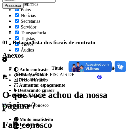
Empresas
Fotos
Notícias
Secretarias
Servidor
Transparência
Turistas
01 - Relação/lista dos fiscais de contrato
Videos
Áudios
Anexos
#
Título
Ação
Auto contraste
RELAÇÂO DE FISCAIS DE
Realçar links
CONTRATOS
Preto e branco
Aumentar espaçamento
Destacando cursor
O que você achou da nossa
Regua guia
página ?
Fale conosco
Muito insatisfeito
Fale conosco
Insatisfeito