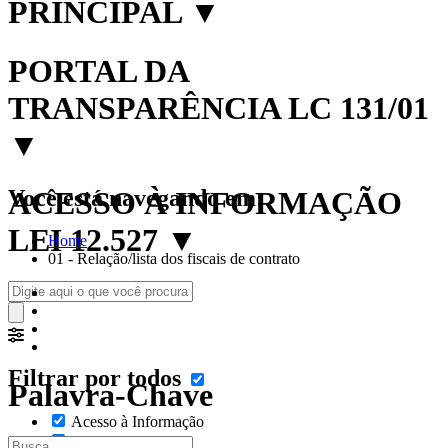
PRINCIPAL
▼
PORTAL DA
TRANSPARÊNCIA LC 131/01
▼
Você está navegando em:
ACESSO À INFORMAÇÃO
LEI 12.527
▼
Home
01 - Relação/lista dos fiscais de contrato
Filtrar por todos
Palavra-Chave
Acesso à Informação
Cidadão