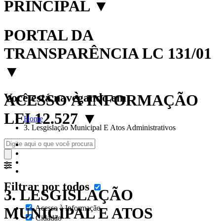
PRINCIPAL
▼
PORTAL DA
TRANSPARÊNCIA LC 131/01
▼
Você está navegando em:
ACESSO À INFORMAÇÃO
LEI 12.527
▼
Home
3. Lesgislação Municipal E Atos Administrativos
Filtrar por todos
3. LESGISLAÇÃO
Acesso à Informação
MUNICIPAL E ATOS
Cidadão