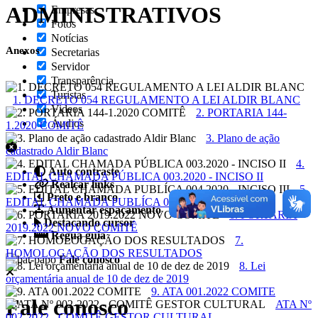
ADMINISTRATIVOS
Empresas
Fotos
Notícias
Anexos
Secretarias
Servidor
Transparência
Turistas
1. DECRETO 054 REGULAMENTO A LEI ALDIR BLANC
Videos
2. PORTARIA 144-
Áudios
1.2020 COMITÊ
3. Plano de ação
cadastrado Aldir Blanc
4.
Auto contraste
EDITAL CHAMADA PÚBLICA 003.2020 - INCISO II
Realçar links
5.
Preto e branco
EDITAL CHAMADA PUBLÍCA 004.2020 - INCISO III
Aumentar espaçamento
6. PORTARIA
Destacando cursor
2019.2022 NOVO COMITÊ
Regua guia
7.
HOMOLOGAÇÃO DOS RESULTADOS
Fale conosco
8. Lei
orçamentária anual de 10 de dez de 2019
9. ATA 001.2022 COMITE
Fale conosco
ATA Nº
002-2022 - COMITÊ GESTOR CULTURAL