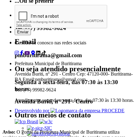
...Ou se preferir
Ligue para nós
Tel: (77) 99982-9624
E-mail
Conecte-se conosco nas redes sociais
pmburitirama@gmail.com
Prefeitura Municipal de Buritirama
Ou seja atendido presencialmente
Avenida Buriti, nº 291 - Centro Cep: 47120-000- Buritirama-
BA Email:pmburitirama@gmail.com
Segunda a sexta-feira, das 07:30 às 13:30
horas.
Tel: (77) 99982-9624
Atendimento: segunda a sexta-feira, das 07:30 às 13:30 horas.
Avenida Buriti, nº 291 - Centro
Desenvolvido por
Outros meios de contato
e-SIC
Aviso:
O Portal da Prefeitura Municipal de Buritirama utiliza
Ouvidoria