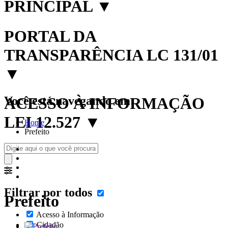
PRINCIPAL
▼
PORTAL DA
TRANSPARÊNCIA LC 131/01
▼
Você está navegando em:
ACESSO À INFORMAÇÃO
LEI 12.527
▼
Home
Prefeito
Filtrar por todos
Prefeito
Acesso à Informação
Cidadão