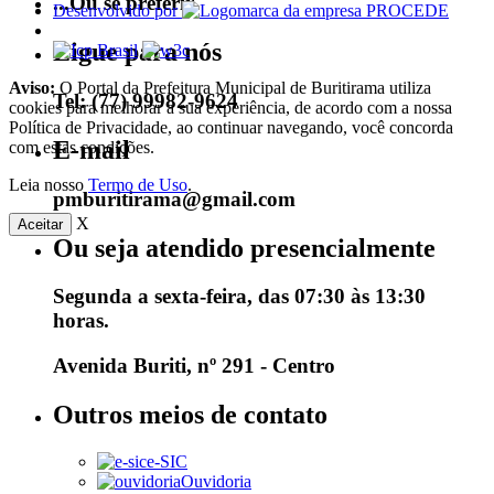
...Ou se preferir
Desenvolvido por
Ligue para nós
Aviso:
O Portal da Prefeitura Municipal de Buritirama utiliza
Tel: (77) 99982-9624
cookies para melhorar a sua experiência, de acordo com a nossa
Política de Privacidade, ao continuar navegando, você concorda
E-mail
com estas condições.
Leia nosso
Termo de Uso
.
pmburitirama@gmail.com
X
Aceitar
Ou seja atendido presencialmente
Segunda a sexta-feira, das 07:30 às 13:30
horas.
Avenida Buriti, nº 291 - Centro
Outros meios de contato
e-SIC
Ouvidoria