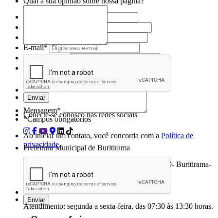
Qual a sua opinião sobre nossa página?
Nome*
Telefone 1*
Telefone 2
E-mail*
Cidade/Estado
Assunto*
Mensagem*
Conecte-se conosco nas redes sociais
*Campos obrigatórios
Ao iniciar um contato, você concorda com a
Política de
privacidade
Prefeitura Municipal de Buritirama
Avenida Buriti, nº 291 - Centro Cep: 47120-000- Buritirama-
BA Email:pmburitirama@gmail.com
Tel: (77) 99982-9624
Atendimento: segunda a sexta-feira, das 07:30 às 13:30 horas.