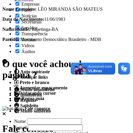
Empresas
Nome Completo:
LÉO MIRANDA SÃO MATEUS
Fotos
Notícias
Data de Nascimento:
11/06/1983
Secretarias
Servidor
Naturalidade:
Itapetinga-
BA
Transparência
Partido:
Movimento Democrático Brasileiro - MDB
Turistas
Videos
Áudios
O que você achou da nossa
Auto contraste
página ?
Realçar links
Preto e branco
Aumentar espaçamento
Muito insatisfeito
Destacando cursor
Insatisfeito
Regua guia
Regular
Satisfeito
Fale conosco
Muito satisfeito
Nome
Fale conosco
E-mail