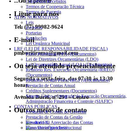
...Ou se preferir
Convênios Recebidos
Termos de Cooperação Técnica
Termos de Parceria
Ligue para nós
ATOS NORMATIVOS
Leis
Tel: (77) 99982-9624
Decretos
Portarias
Resoluções
E-mail
Lei Orgânica Municipal
LRF (LEI DE RESPONSABILIDADE FISCAL)
pmburitirama@gmail.com
Plano Plurianual (PPA) (Documentos)
Lei de Diretrizes Orçamentárias (LDO)
Ou seja atendido presencialmente
Lei Orçamentária Anual (LOA) (Documentos)
Relatório Res. Execução Orçamentária (RREO)
(Documentos)
Segunda a sexta-feira, das 07:30 às 13:30
Relatório Gestão Fiscal (RGF) (Documentos)
horas.
Prestação de Contas Anual
Créditos Suplementares (Documentos)
Sistema Único e Integrado de Execução Orçamentária,
Avenida Buriti, nº 291 - Centro
Administração Financeira e Controle (SIAFIC)
CONTAS PÚBLICAS
Outros meios de contato
Prestação de Contas do Governo
Prestação de Contas da Gestão
Resultado da Apreciação das Contas
e-SIC
Plano Estratégico Institucional
Ouvidoria