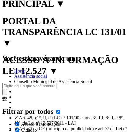
PRINCIPAL
▼
PORTAL DA
TRANSPARÊNCIA LC 131/01
▼
Você está navegando em:
ACESSO À INFORMAÇÃO
LEI 12.527
▼
Home
Assistência social
Conselho Municipal de Assistência Social
Filtrar por todos
✔ Art. 48, §1º, II, da LC nº 101/00 e arts. 3º, III, 6º, I, e 8º,
§2º, da Lei nº 12.527/2011 - LAI
Acesso à Informação
✔ Art. 37 da CF (princípio da publicidade) e art. 3º da Lei nº
Cidadão