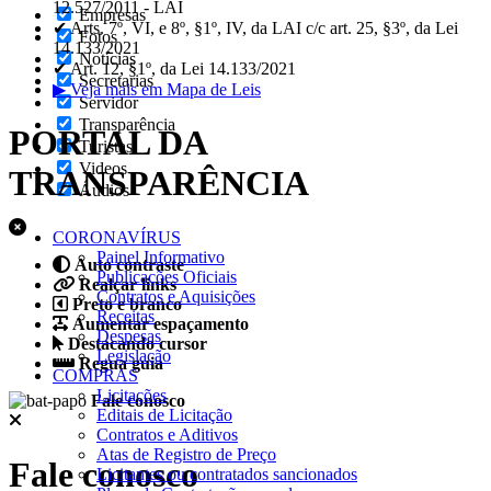
12.527/2011 - LAI
Empresas
✔ Arts. 7º, VI, e 8º, §1º, IV, da LAI c/c art. 25, §3º, da Lei
Fotos
14.133/2021
Notícias
✔ Art. 12, §1º, da Lei 14.133/2021
Secretarias
▶ Veja mais em Mapa de Leis
Servidor
Transparência
PORTAL DA
Turistas
Videos
TRANSPARÊNCIA
Áudios
CORONAVÍRUS
Painel Informativo
Auto contraste
Publicações Oficiais
Realçar links
Contratos e Aquisições
Preto e branco
Receitas
Aumentar espaçamento
Despesas
Destacando cursor
Legislação
Regua guia
COMPRAS
Licitações
Fale conosco
Editais de Licitação
Contratos e Aditivos
Atas de Registro de Preço
Fale conosco
Licitantes ou contratados sancionados