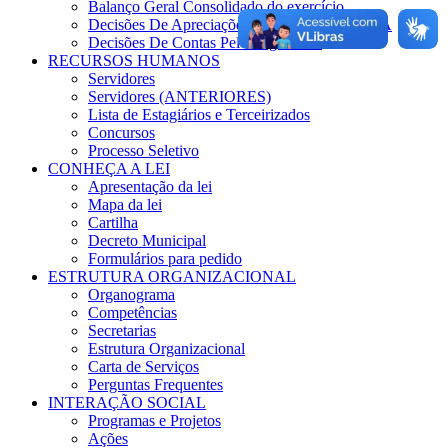
Balanço Geral Consolidado do exercício
Decisões De Apreciações Das Contas TCM/BA
Decisões De Contas Pelo Legislativo
RECURSOS HUMANOS
Servidores
Servidores (ANTERIORES)
Lista de Estagiários e Terceirizados
Concursos
Processo Seletivo
CONHEÇA A LEI
Apresentação da lei
Mapa da lei
Cartilha
Decreto Municipal
Formulários para pedido
ESTRUTURA ORGANIZACIONAL
Organograma
Competências
Secretarias
Estrutura Organizacional
Carta de Serviços
Perguntas Frequentes
INTERAÇÃO SOCIAL
Programas e Projetos
Ações