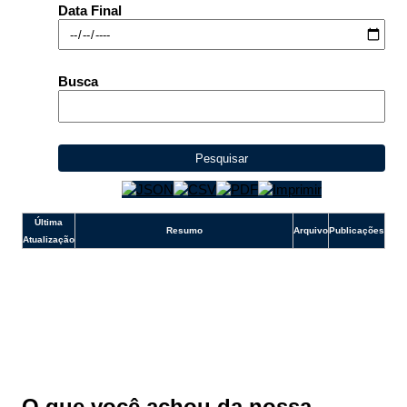
e-SIC
Data Final
Ouvidoria
Busca
Pesquisar
Última
Resumo
Arquivo
Publicações
Atualização
O que você achou da nossa