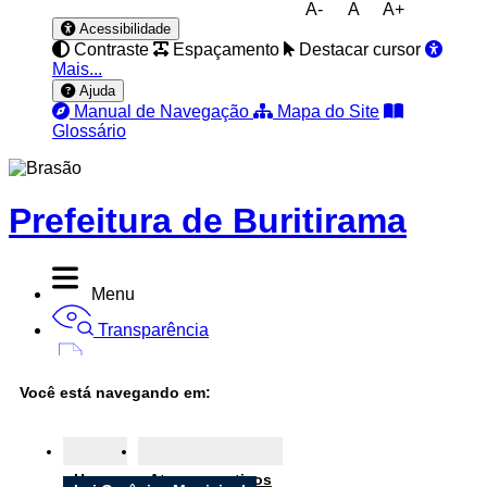
A-
A
A+
Acessibilidade
Contraste
Espaçamento
Destacar cursor
Mais...
Ajuda
Manual de Navegação
Mapa do Site
Glossário
Prefeitura de Buritirama
Menu
Transparência
Diário Oficial
Você está navegando em:
Nota Fiscal
Ouvidoria
Home
Atos normativos
e-SIC