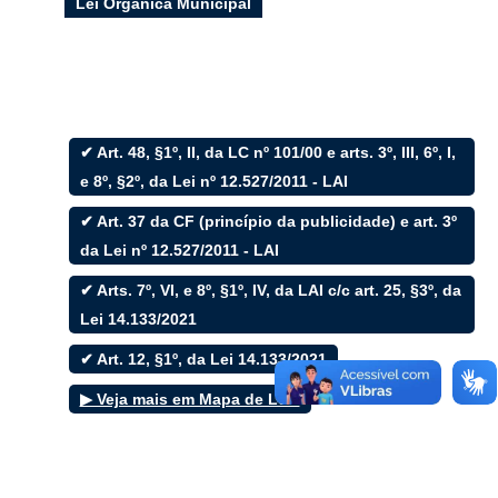
Lei Orgânica Municipal
Filtrar por todos
✔ Art. 48, §1º, II, da LC nº 101/00 e arts. 3º, III, 6º, I,
e 8º, §2º, da Lei nº 12.527/2011 - LAI
Acesso à Informação
Cidadão
✔ Art. 37 da CF (princípio da publicidade) e art. 3º
Empresas
da Lei nº 12.527/2011 - LAI
Fotos
Notícias
✔ Arts. 7º, VI, e 8º, §1º, IV, da LAI c/c art. 25, §3º, da
Secretarias
Servidor
Lei 14.133/2021
Transparência
✔ Art. 12, §1º, da Lei 14.133/2021
Turistas
Videos
▶ Veja mais em Mapa de Leis
Áudios
Fale conosco