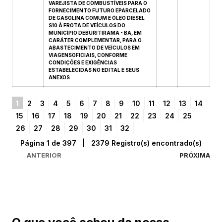
VAREJISTA DE COMBUSTÍVEIS PARA O
FORNECIMENTO FUTURO EPARCELADO
DE GASOLINA COMUM E ÓLEO DIESEL
S10 À FROTA DE VEÍCULOS DO
MUNICÍPIO DEBURITIRAMA - BA, EM
CARÁTER COMPLEMENTAR, PARA O
ABASTECIMENTO DE VEÍCULOS EM
VIAGENSOFICIAIS, CONFORME
CONDIÇÕES E EXIGÊNCIAS
ESTABELECIDAS NO EDITAL E SEUS
ANEXOS
1
2
3
4
5
6
7
8
9
10
11
12
13
14
15
16
17
18
19
20
21
22
23
24
25
26
27
28
29
30
31
32
Página 1 de 397 | 2379 Registro(s) encontrado(s)
ANTERIOR
PRÓXIMA