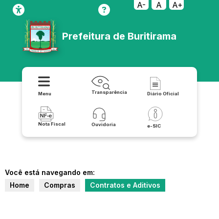
A-
A
A+
Prefeitura de Buritirama
Transparência
Menu
Diário Oficial
Nota Fiscal
Ouvidoria
e-SIC
Você está navegando em:
Home
Compras
Contratos e Aditivos