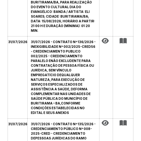
BURITIRAMA/BA, PARA REALIZAÇÃO
DO EVENTO CULTURAL DIA DO
EVANGÉLICO: BANDA / ARTISTA: ELI
SOARES; CIDADE: BURITIRAMA/BA;
DATA: 15/08/2026; HORÁRIO A PARTIR:
21:00 H E DURAÇÃO (MÍNIMA): 01:20
MIN.
31/07/2026
31/07/2026 - CONTRATO Nº 136/2026 -
INEXIGIBILIDADE Nº 002/2025-CRED56
- CREDENCIAMENTO PUBLICO
002/2025 - CREDENCIAMENTO
PARALELO ENÃO EXCLUDENTE PARA
CONTRATAÇÃO DE PESSOA FÍSICA OU
JURÍDICA, SEM VÍNCULO
EMPREGATÍCIO DEQUALQUER
NATUREZA, PARA EXECUÇÃO DE
SERVIÇOS ESPECIALIZADOS DE
ASSISTÊNCIA A SAÚDE, DEFORMA
COMPLEMENTAR NAS UNIDADES DE
SAÚDE PÚBLICA DO MUNICÍPIO DE
BURITIRAMA – BA,CONFORME
CONDIÇÕES ESTABELECIDAS NO
EDITAL E SEUS ANEXOS
31/07/2026
31/07/2026 - CONTRATO Nº 135/2026 -
CREDENCIAMENTO PÚBLICO Nº 008-
2025-CRED - CREDENCIAMENTO
DEPESSOAS JURÍDICAS DO RAMO