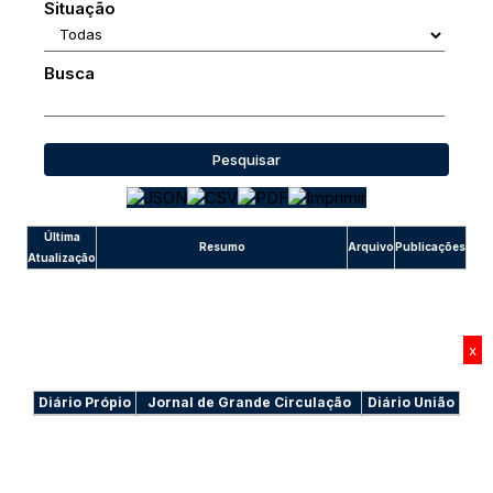
Situação
Busca
Pesquisar
Última
Resumo
Arquivo
Publicações
Atualização
x
Diário Própio
Jornal de Grande Circulação
Diário União