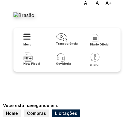
A-
A
A+
Prefeitura de Buritirama
Transparência
Menu
Diário Oficial
Nota Fiscal
Ouvidoria
e-SIC
Você está navegando em:
Home
Compras
Licitações