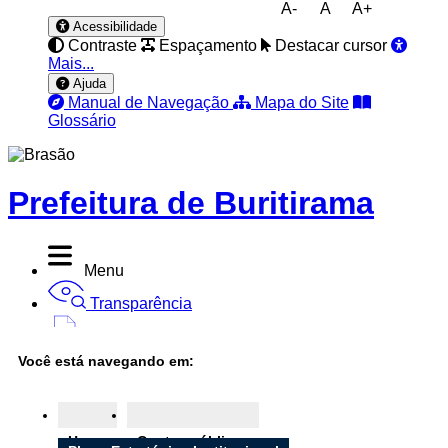
A-
A
A+
Acessibilidade
Contraste
Espaçamento
Destacar cursor
Mais...
Ajuda
Manual de Navegação
Mapa do Site
Glossário
Prefeitura de Buritirama
Menu
Transparência
Diário Oficial
Você está navegando em:
Nota Fiscal
Ouvidoria
Home
Contas públicas
e-SIC