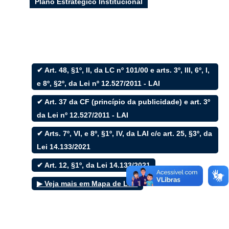
Plano Estratégico Institucional
Filtrar por todos
✔ Art. 48, §1º, II, da LC nº 101/00 e arts. 3º, III, 6º, I,
e 8º, §2º, da Lei nº 12.527/2011 - LAI
Acesso à Informação
Cidadão
✔ Art. 37 da CF (princípio da publicidade) e art. 3º
Empresas
da Lei nº 12.527/2011 - LAI
Fotos
Notícias
✔ Arts. 7º, VI, e 8º, §1º, IV, da LAI c/c art. 25, §3º, da
Secretarias
Servidor
Lei 14.133/2021
Transparência
✔ Art. 12, §1º, da Lei 14.133/2021
Turistas
Videos
▶ Veja mais em Mapa de Leis
Áudios
Fale conosco