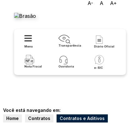
A-
A
A+
Prefeitura de Buritirama
Transparência
Menu
Diário Oficial
Nota Fiscal
Ouvidoria
e-SIC
Você está navegando em:
Home
Contratos
Contratos e Aditivos