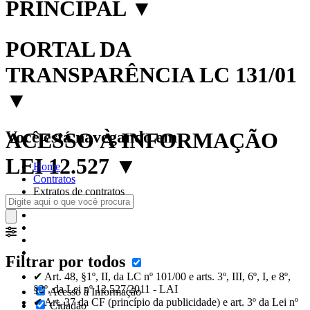
PRINCIPAL
▼
PORTAL DA
TRANSPARÊNCIA LC 131/01
▼
Você está navegando em:
ACESSO À INFORMAÇÃO
LEI 12.527
▼
Home
Contratos
Extratos de contratos
Filtrar por todos
✔ Art. 48, §1º, II, da LC nº 101/00 e arts. 3º, III, 6º, I, e 8º,
§2º, da Lei nº 12.527/2011 - LAI
Acesso à Informação
✔ Art. 37 da CF (princípio da publicidade) e art. 3º da Lei nº
Cidadão