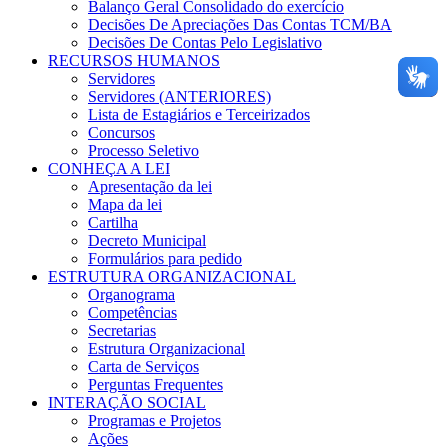
Balanço Geral Consolidado do exercício
Decisões De Apreciações Das Contas TCM/BA
Decisões De Contas Pelo Legislativo
RECURSOS HUMANOS
Servidores
Servidores (ANTERIORES)
Lista de Estagiários e Terceirizados
Concursos
Processo Seletivo
CONHEÇA A LEI
Apresentação da lei
Mapa da lei
Cartilha
Decreto Municipal
Formulários para pedido
ESTRUTURA ORGANIZACIONAL
Organograma
Competências
Secretarias
Estrutura Organizacional
Carta de Serviços
Perguntas Frequentes
INTERAÇÃO SOCIAL
Programas e Projetos
Ações