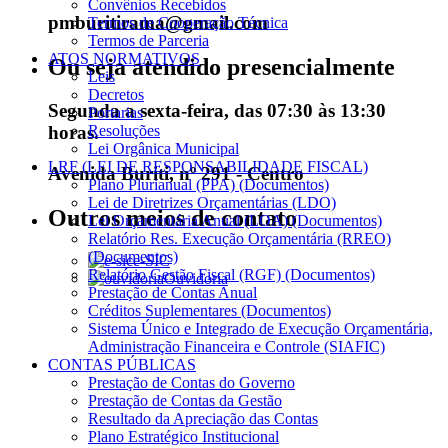
Convênios Recebidos
pmburitirama@gmail.com
Termos de Cooperação Técnica
Termos de Parceria
ATOS NORMATIVOS
Ou seja atendido presencialmente
Leis
Decretos
Segunda a sexta-feira, das 07:30 às 13:30
Portarias
Resoluções
horas.
Lei Orgânica Municipal
LRF (LEI DE RESPONSABILIDADE FISCAL)
Avenida Buriti, nº 291 - Centro
Plano Plurianual (PPA) (Documentos)
Lei de Diretrizes Orçamentárias (LDO)
Outros meios de contato
Lei Orçamentária Anual (LOA) (Documentos)
Relatório Res. Execução Orçamentária (RREO)
(Documentos)
e-SIC
Relatório Gestão Fiscal (RGF) (Documentos)
Ouvidoria
Prestação de Contas Anual
Créditos Suplementares (Documentos)
Sistema Único e Integrado de Execução Orçamentária,
Administração Financeira e Controle (SIAFIC)
CONTAS PÚBLICAS
Prestação de Contas do Governo
Prestação de Contas da Gestão
Resultado da Apreciação das Contas
Plano Estratégico Institucional