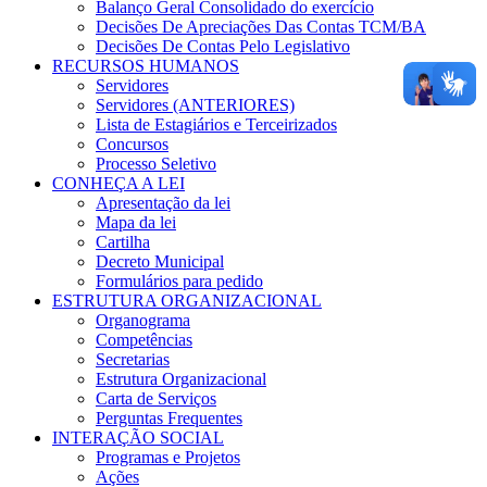
Balanço Geral Consolidado do exercício
Decisões De Apreciações Das Contas TCM/BA
Decisões De Contas Pelo Legislativo
RECURSOS HUMANOS
Servidores
Servidores (ANTERIORES)
Lista de Estagiários e Terceirizados
Concursos
Processo Seletivo
CONHEÇA A LEI
Apresentação da lei
Mapa da lei
Cartilha
Decreto Municipal
Formulários para pedido
ESTRUTURA ORGANIZACIONAL
Organograma
Competências
Secretarias
Estrutura Organizacional
Carta de Serviços
Perguntas Frequentes
INTERAÇÃO SOCIAL
Programas e Projetos
Ações