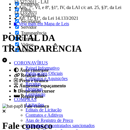
12.527/2011 - LAI
Empresas
✔ Arts. 7º, VI, e 8º, §1º, IV, da LAI c/c art. 25, §3º, da Lei
Fotos
14.133/2021
Notícias
✔ Art. 12, §1º, da Lei 14.133/2021
Secretarias
▶ Veja mais em Mapa de Leis
Servidor
Transparência
PORTAL DA
Turistas
Videos
TRANSPARÊNCIA
Áudios
CORONAVÍRUS
Painel Informativo
Auto contraste
Publicações Oficiais
Realçar links
Contratos e Aquisições
Preto e branco
Receitas
Aumentar espaçamento
Despesas
Destacando cursor
Legislação
Regua guia
COMPRAS
Licitações
Fale conosco
Editais de Licitação
Contratos e Aditivos
Atas de Registro de Preço
Fale conosco
Licitantes ou contratados sancionados