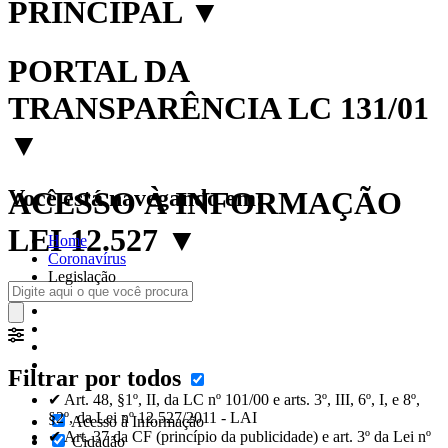
PRINCIPAL
▼
PORTAL DA
TRANSPARÊNCIA LC 131/01
▼
Você está navegando em:
ACESSO À INFORMAÇÃO
LEI 12.527
▼
Home
Coronavírus
Legislação
Filtrar por todos
✔ Art. 48, §1º, II, da LC nº 101/00 e arts. 3º, III, 6º, I, e 8º,
§2º, da Lei nº 12.527/2011 - LAI
Acesso à Informação
✔ Art. 37 da CF (princípio da publicidade) e art. 3º da Lei nº
Cidadão