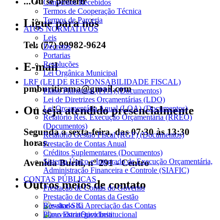
...Ou se preferir
Convênios Recebidos
Termos de Cooperação Técnica
Termos de Parceria
Ligue para nós
ATOS NORMATIVOS
Leis
Tel: (77) 99982-9624
Decretos
Portarias
Resoluções
E-mail
Lei Orgânica Municipal
LRF (LEI DE RESPONSABILIDADE FISCAL)
pmburitirama@gmail.com
Plano Plurianual (PPA) (Documentos)
Lei de Diretrizes Orçamentárias (LDO)
Ou seja atendido presencialmente
Lei Orçamentária Anual (LOA) (Documentos)
Relatório Res. Execução Orçamentária (RREO)
(Documentos)
Segunda a sexta-feira, das 07:30 às 13:30
Relatório Gestão Fiscal (RGF) (Documentos)
horas.
Prestação de Contas Anual
Créditos Suplementares (Documentos)
Sistema Único e Integrado de Execução Orçamentária,
Avenida Buriti, nº 291 - Centro
Administração Financeira e Controle (SIAFIC)
CONTAS PÚBLICAS
Outros meios de contato
Prestação de Contas do Governo
Prestação de Contas da Gestão
Resultado da Apreciação das Contas
e-SIC
Plano Estratégico Institucional
Ouvidoria