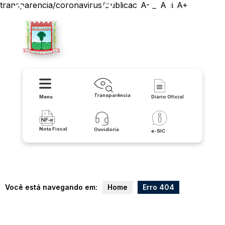
transparencia/coronavirus/publicacoes__oficiais
A-
A
A+
Prefeitura de Buritirama
Transparência
Menu
Diário Oficial
Nota Fiscal
Ouvidoria
e-SIC
Você está navegando em:
Home
Erro 404