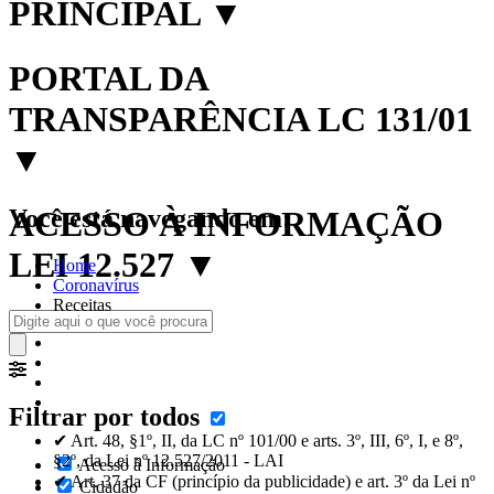
PRINCIPAL
▼
PORTAL DA
TRANSPARÊNCIA LC 131/01
▼
Você está navegando em:
ACESSO À INFORMAÇÃO
LEI 12.527
▼
Home
Coronavírus
Receitas
Filtrar por todos
✔ Art. 48, §1º, II, da LC nº 101/00 e arts. 3º, III, 6º, I, e 8º,
§2º, da Lei nº 12.527/2011 - LAI
Acesso à Informação
✔ Art. 37 da CF (princípio da publicidade) e art. 3º da Lei nº
Cidadão