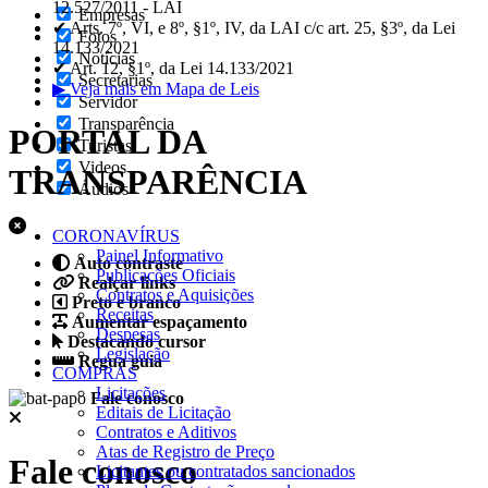
12.527/2011 - LAI
Empresas
✔ Arts. 7º, VI, e 8º, §1º, IV, da LAI c/c art. 25, §3º, da Lei
Fotos
14.133/2021
Notícias
✔ Art. 12, §1º, da Lei 14.133/2021
Secretarias
▶ Veja mais em Mapa de Leis
Servidor
Transparência
PORTAL DA
Turistas
Videos
TRANSPARÊNCIA
Áudios
CORONAVÍRUS
Painel Informativo
Auto contraste
Publicações Oficiais
Realçar links
Contratos e Aquisições
Preto e branco
Receitas
Aumentar espaçamento
Despesas
Destacando cursor
Legislação
Regua guia
COMPRAS
Licitações
Fale conosco
Editais de Licitação
Contratos e Aditivos
Atas de Registro de Preço
Fale conosco
Licitantes ou contratados sancionados