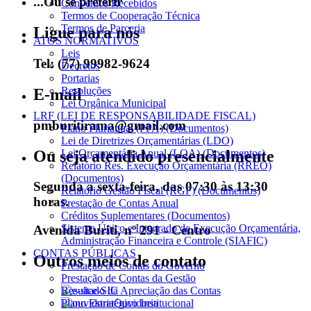
...Ou se preferir
Convênios Recebidos
Termos de Cooperação Técnica
Termos de Parceria
Ligue para nós
ATOS NORMATIVOS
Leis
Tel: (77) 99982-9624
Decretos
Portarias
Resoluções
E-mail
Lei Orgânica Municipal
LRF (LEI DE RESPONSABILIDADE FISCAL)
pmburitirama@gmail.com
Plano Plurianual (PPA) (Documentos)
Lei de Diretrizes Orçamentárias (LDO)
Ou seja atendido presencialmente
Lei Orçamentária Anual (LOA) (Documentos)
Relatório Res. Execução Orçamentária (RREO)
(Documentos)
Segunda a sexta-feira, das 07:30 às 13:30
Relatório Gestão Fiscal (RGF) (Documentos)
horas.
Prestação de Contas Anual
Créditos Suplementares (Documentos)
Sistema Único e Integrado de Execução Orçamentária,
Avenida Buriti, nº 291 - Centro
Administração Financeira e Controle (SIAFIC)
CONTAS PÚBLICAS
Outros meios de contato
Prestação de Contas do Governo
Prestação de Contas da Gestão
Resultado da Apreciação das Contas
e-SIC
Plano Estratégico Institucional
Ouvidoria