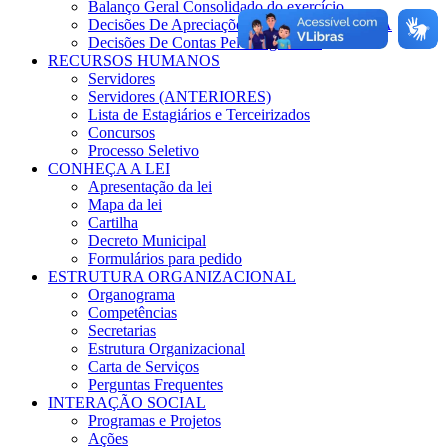
Balanço Geral Consolidado do exercício
Decisões De Apreciações Das Contas TCM/BA
Decisões De Contas Pelo Legislativo
RECURSOS HUMANOS
Servidores
Servidores (ANTERIORES)
Lista de Estagiários e Terceirizados
Concursos
Processo Seletivo
CONHEÇA A LEI
Apresentação da lei
Mapa da lei
Cartilha
Decreto Municipal
Formulários para pedido
ESTRUTURA ORGANIZACIONAL
Organograma
Competências
Secretarias
Estrutura Organizacional
Carta de Serviços
Perguntas Frequentes
INTERAÇÃO SOCIAL
Programas e Projetos
Ações