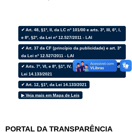
✔ Art. 48, §1º, II, da LC nº 101/00 e arts. 3º, III, 6º, I,
Filtrar por todos
e 8º, §2º, da Lei nº 12.527/2011 - LAI
✔ Art. 37 da CF (princípio da publicidade) e art. 3º
Acesso à Informação
Cidadão
da Lei nº 12.527/2011 - LAI
Empresas
✔ Arts. 7º, VI, e 8º, §1º, IV, da LAI c/c art. 25, §3º, da
Fotos
Notícias
Lei 14.133/2021
Secretarias
Servidor
✔ Art. 12, §1º, da Lei 14.133/2021
Transparência
▶ Veja mais em Mapa de Leis
Turistas
Videos
Áudios
Fale conosco
PORTAL DA TRANSPARÊNCIA