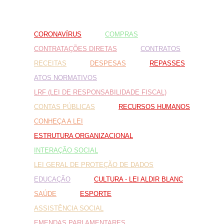
Fale conosco
CORONAVÍRUS
COMPRAS
Nome*
Telefone 1*
CONTRATAÇÕES DIRETAS
CONTRATOS
Telefone 2
RECEITAS
DESPESAS
REPASSES
E-mail*
Cidade/Estado
ATOS NORMATIVOS
Assunto*
LRF (LEI DE RESPONSABILIDADE FISCAL)
CONTAS PÚBLICAS
RECURSOS HUMANOS
CONHEÇA A LEI
Mensagem*
ESTRUTURA ORGANIZACIONAL
*Campos obrigatórios
INTERAÇÃO SOCIAL
Ao iniciar um contato, você concorda com a
Política de
LEI GERAL DE PROTEÇÃO DE DADOS
privacidade
EDUCAÇÃO
CULTURA - LEI ALDIR BLANC
SAÚDE
ESPORTE
ASSISTÊNCIA SOCIAL
EMENDAS PARLAMENTARES