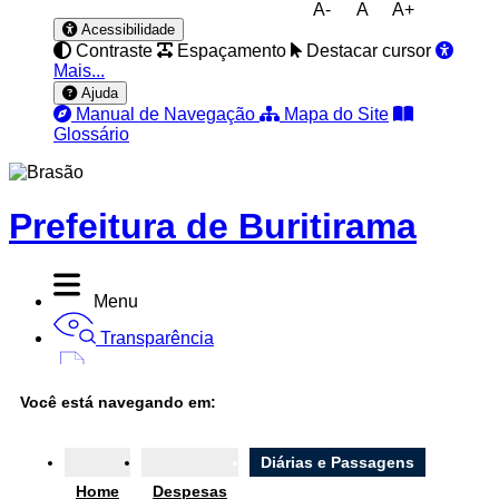
A-
A
A+
Acessibilidade
Contraste
Espaçamento
Destacar cursor
Mais...
Ajuda
Manual de Navegação
Mapa do Site
Glossário
Prefeitura de Buritirama
Menu
Transparência
Diário Oficial
Você está navegando em:
Nota Fiscal
Ouvidoria
Diárias e Passagens
Home
Despesas
e-SIC