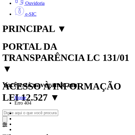
Ouvidoria
e-SIC
PRINCIPAL
▼
PORTAL DA
TRANSPARÊNCIA LC 131/01
▼
Você está navegando em:
ACESSO À INFORMAÇÃO
LEI 12.527
▼
Home
Erro 404