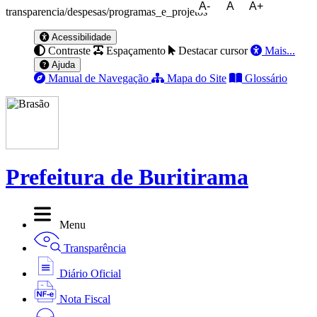
A-
A
A+
transparencia/despesas/programas_e_projetos
Acessibilidade
Contraste
Espaçamento
Destacar cursor
Mais...
Ajuda
Manual de Navegação
Mapa do Site
Glossário
Prefeitura de Buritirama
Menu
Transparência
Diário Oficial
Nota Fiscal