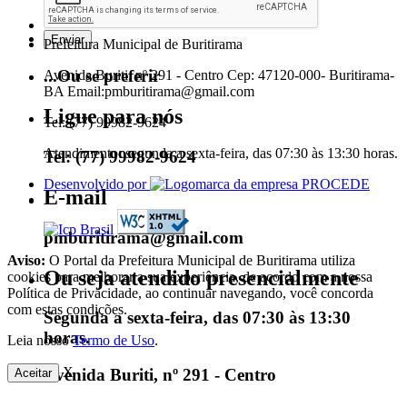
Prefeitura Municipal de Buritirama
...Ou se preferir
Avenida Buriti, nº 291 - Centro Cep: 47120-000- Buritirama-
BA Email:pmburitirama@gmail.com
Ligue para nós
Tel: (77) 99982-9624
Atendimento: segunda a sexta-feira, das 07:30 às 13:30 horas.
Tel: (77) 99982-9624
Desenvolvido por
E-mail
pmburitirama@gmail.com
Aviso:
O Portal da Prefeitura Municipal de Buritirama utiliza
Ou seja atendido presencialmente
cookies para melhorar a sua experiência, de acordo com a nossa
Política de Privacidade, ao continuar navegando, você concorda
com estas condições.
Segunda a sexta-feira, das 07:30 às 13:30
horas.
Leia nosso
Termo de Uso
.
X
Avenida Buriti, nº 291 - Centro
Aceitar