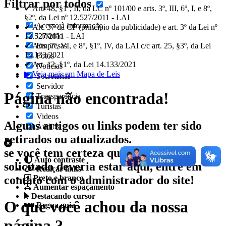
Filtrar por todos
✔ Art. 48, §1º, II, da LC nº 101/00 e arts. 3º, III, 6º, I, e 8º,
§2º, da Lei nº 12.527/2011 - LAI
Acesso à Informação
✔ Art. 37 da CF (princípio da publicidade) e art. 3º da Lei nº
Cidadão
12.527/2011 - LAI
✔ Arts. 7º, VI, e 8º, §1º, IV, da LAI c/c art. 25, §3º, da Lei
Empresas
14.133/2021
Fotos
✔ Art. 12, §1º, da Lei 14.133/2021
Notícias
▶ Veja mais em Mapa de Leis
Secretarias
Servidor
Página não encontrada!
Transparência
Turistas
Videos
Alguns artigos ou links podem ter sido
Áudios
retirados ou atualizados.
se você tem certeza que o conteúdo
Auto contraste
solicitado deveria estar aqui, entre em
Realçar links
contato com o administrador do site!
Preto e branco
Aumentar espaçamento
Destacando cursor
O que você achou da nossa
Regua guia
página ?