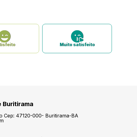
isfeito
Muito satisfeito
e Buritirama
tro Cep: 47120-000- Buritirama-BA
om