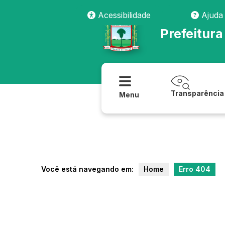
transparencia/lei_geral_de_protecao_de_dados/ouvidoria
Acessibilidade
Ajuda
Prefeitura
Transparência
Menu
Você está navegando em:
Home
Erro 404