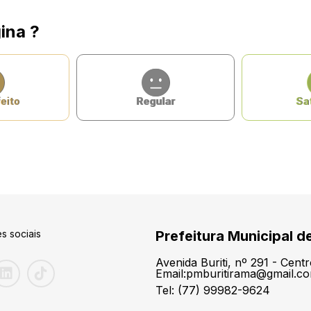
ina ?
eito
Regular
Sat
s sociais
Prefeitura Municipal d
Avenida Buriti, nº 291 - Cen
Email:pmburitirama@gmail.c
Tel: (77) 99982-9624