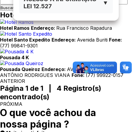
▼
LEI 12.527
Hotéis
Hotel Ramos
Endereço:
Rua Francisco Rapadura
Hotel Santo Expedito
Endereço:
Avenida Buriti
Fone:
(77) 99841-9301
Pousada 4 K
Pousada Queiroz
Endereço:
AVENIDA CORONEL
ANTÔNIO RODRIGUES VIANA
Fone:
(77) 99922-0157
ANTERIOR
Página 1 de 1 | 4 Registro(s)
encontrado(s)
PRÓXIMA
O que você achou da
nossa página ?