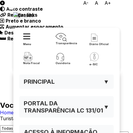
A-
A
A+
Auto contraste
Prefeitura de Buritirama
Realçar links
Preto e branco
Aumentar espaçamento
Destacando cursor
Regua guia
Transparência
Menu
Diário Oficial
Nota Fiscal
Ouvidoria
e-SIC
PRINCIPAL
▼
PORTAL DA
Você está navegando em:
▼
TRANSPARÊNCIA LC 131/01
Home
Turistas
ACESSO À INFORMAÇÃO