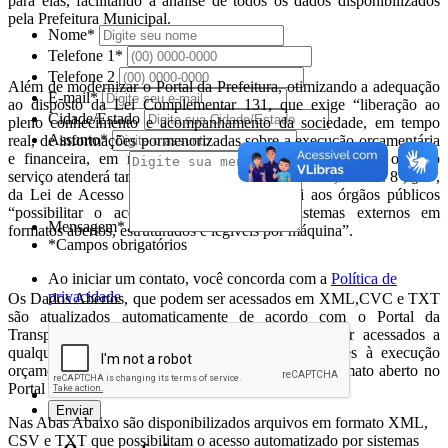
para elas, facilitando a análise de todos os dados disponibilizados
pela Prefeitura Municipal.
Nome*
Telefone 1*
Telefone 2
Além de modernizar o Portal da Prefeitura, otimizando a adequação
E-mail*
ao disposto da Lei Complementar 131, que exige “liberação ao
Cidade/Estado
pleno conhecimento e acompanhamento da sociedade, em tempo
Assunto*
real, de informações pormenorizadas sobre a execução orçamentária
e financeira, em meios eletrônicos de acesso público”, o novo
serviço atenderá também, integralmente, o Inciso III, do Art. 8º, § 3º,
da Lei de Acesso a Informações, que institui aos órgãos públicos
“possibilitar o acesso automatizado por sistemas externos em
Mensagem*
formatos abertos, estruturados e legíveis por máquina”.
*Campos obrigatórios
Ao iniciar um contato, você concorda com a
Política de
privacidade
Os Dados Abertos, que podem ser acessados em XML,CVC e TXT
são atualizados automaticamente de acordo com o Portal da
Transparência da Prefeitura Municipal e podem ser acessados a
qualquer momento. Todas as informações referentes à execução
orçamentária do município estão disponíveis em formato aberto no
Portal Oficial.
Nas Abas Abaixo são disponibilizados arquivos em formato XML,
CSV e TXT que possibilitam o acesso automatizado por sistemas