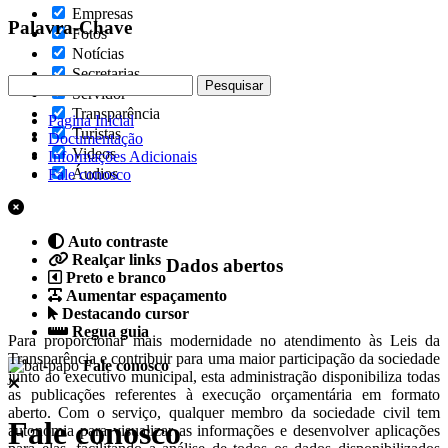
Empresas
Palavra-Chave
Fotos
Notícias
Secretarias
Servidor
Transparência
Pagina Inicial
Turistas
Documentação
Videos
Informações Adicionais
Áudios
Fale conosco
Auto contraste
Realçar links
Dados abertos
Preto e branco
Aumentar espaçamento
Destacando cursor
Regua guia
Para proporcionar mais modernidade no atendimento às Leis da
Transparência e contribuir para uma maior participação da sociedade
Fale conosco
junto ao executivo municipal, esta administração disponibiliza todas
as publicações referentes à execução orçamentária em formato
aberto. Com o serviço, qualquer membro da sociedade civil tem
Fale conosco
autonomia para visualizar as informações e desenvolver aplicações