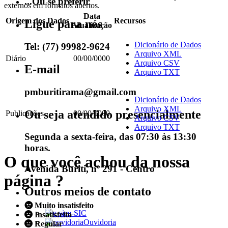
...Ou se preferir
externos em formatos abertos.
Data
Origem dos Dados
Recursos
Ligue para nós
Atualização
Dicionário de Dados
Tel: (77) 99982-9624
Arquivo XML
Diário
00/00/0000
Arquivo CSV
E-mail
Arquivo TXT
pmburitirama@gmail.com
Dicionário de Dados
Arquivo XML
Ou seja atendido presencialmente
Publicações
00/00/0000
Arquivo CSV
Arquivo TXT
Segunda a sexta-feira, das 07:30 às 13:30
horas.
O que você achou da nossa
Avenida Buriti, nº 291 - Centro
página ?
Outros meios de contato
Muito insatisfeito
e-SIC
Insatisfeito
Ouvidoria
Regular