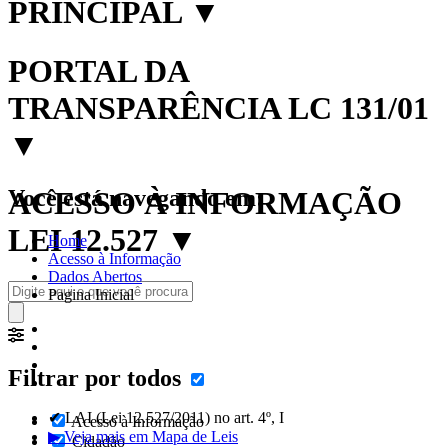
PRINCIPAL
▼
PORTAL DA
TRANSPARÊNCIA LC 131/01
▼
Você está navegando em:
ACESSO À INFORMAÇÃO
LEI 12.527
▼
Home
Acesso à Informação
Dados Abertos
Pagina Inicial
Filtrar por todos
✔ LAI (Lei 12.527/2011) no art. 4º, I
Acesso à Informação
▶ Veja mais em Mapa de Leis
Cidadão