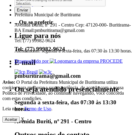
Prefeitura Municipal de Buritirama
...Ou se preferir
Avenida Buriti, nº 291 - Centro Cep: 47120-000- Buritirama-
BA Email:pmburitirama@gmail.com
Ligue para nós
Tel: (77) 99982-9624
Tel: (77) 99982-9624
Atendimento: segunda a sexta-feira, das 07:30 às 13:30 horas.
E-mail
Desenvolvido por
pmburitirama@gmail.com
Aviso:
O Portal da Prefeitura Municipal de Buritirama utiliza
cookies para melhorar a sua experiência, de acordo com a nossa
Ou seja atendido presencialmente
Política de Privacidade, ao continuar navegando, você concorda
com estas condições.
Segunda a sexta-feira, das 07:30 às 13:30
horas.
Leia nosso
Termo de Uso
.
X
Aceitar
Avenida Buriti, nº 291 - Centro
Outros meios de contato