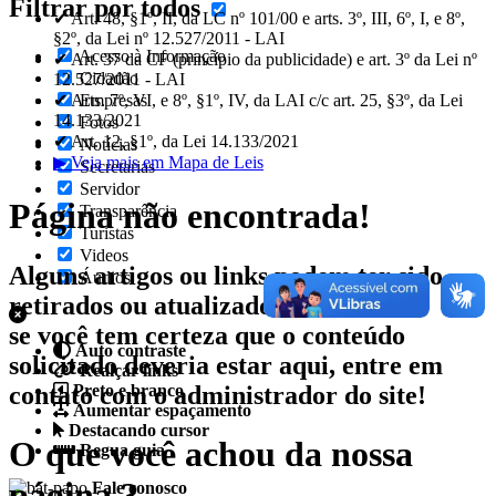
Filtrar por todos
✔ Art. 48, §1º, II, da LC nº 101/00 e arts. 3º, III, 6º, I, e 8º,
§2º, da Lei nº 12.527/2011 - LAI
Acesso à Informação
✔ Art. 37 da CF (princípio da publicidade) e art. 3º da Lei nº
Cidadão
12.527/2011 - LAI
✔ Arts. 7º, VI, e 8º, §1º, IV, da LAI c/c art. 25, §3º, da Lei
Empresas
14.133/2021
Fotos
✔ Art. 12, §1º, da Lei 14.133/2021
Notícias
▶ Veja mais em Mapa de Leis
Secretarias
Servidor
Página não encontrada!
Transparência
Turistas
Videos
Alguns artigos ou links podem ter sido
Áudios
retirados ou atualizados.
se você tem certeza que o conteúdo
Auto contraste
solicitado deveria estar aqui, entre em
Realçar links
contato com o administrador do site!
Preto e branco
Aumentar espaçamento
Destacando cursor
O que você achou da nossa
Regua guia
página ?
Fale conosco