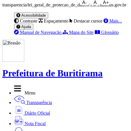
A-
A
A+
transparencia/lei_geral_de_protecao_de_dados/.cnes.datasus.gov.br
Acessibilidade
Contraste
Espaçamento
Destacar cursor
Mais...
Ajuda
Manual de Navegação
Mapa do Site
Glossário
Prefeitura de Buritirama
Menu
Transparência
Diário Oficial
Nota Fiscal