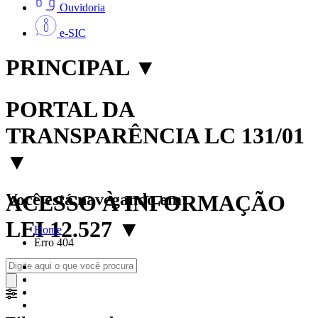
Ouvidoria
e-SIC
PRINCIPAL
▼
PORTAL DA
TRANSPARÊNCIA LC 131/01
▼
Você está navegando em:
ACESSO À INFORMAÇÃO
LEI 12.527
▼
Home
Erro 404