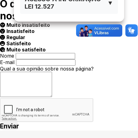
O que você achou da
▼
LEI 12.527
nossa página ?
Muito insatisfeito
Insatisfeito
Regular
Satisfeito
Muito satisfeito
Nome
E-mail
Qual a sua opinião sobre nossa página?