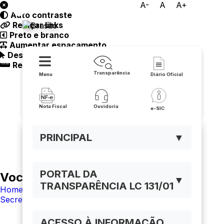
A-
A
A+
Auto contraste
Prefeitura de Buritirama
Realçar links
Preto e branco
Aumentar espaçamento
Destacando cursor
Regua guia
Transparência
Menu
Diário Oficial
Nota Fiscal
Ouvidoria
e-SIC
PRINCIPAL
▼
PORTAL DA
Você está navegando em:
▼
TRANSPARÊNCIA LC 131/01
Home
Secretarias
ACESSO À INFORMAÇÃO