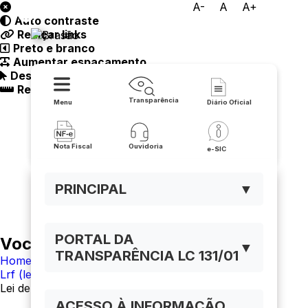
A-
A
A+
Auto contraste
Prefeitura de Buritirama
Realçar links
Preto e branco
Aumentar espaçamento
Destacando cursor
Regua guia
Transparência
Menu
Diário Oficial
Nota Fiscal
Ouvidoria
e-SIC
PRINCIPAL
▼
PORTAL DA
Você está navegando em:
▼
TRANSPARÊNCIA LC 131/01
Home
Lrf (lei de responsabilidade fiscal)
Lei de Diretrizes Orçamentárias (LDO)
ACESSO À INFORMAÇÃO