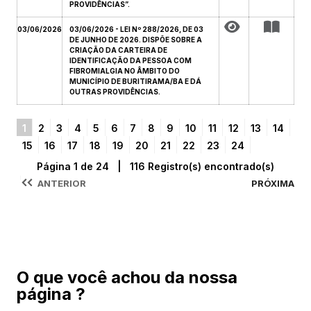
PROVIDÊNCIAS”.
03/06/2026
03/06/2026 - LEI Nº 288/2026, DE 03
DE JUNHO DE 2026. DISPÕE SOBRE A
CRIAÇÃO DA CARTEIRA DE
IDENTIFICAÇÃO DA PESSOA COM
FIBROMIALGIA NO ÂMBITO DO
MUNICÍPIO DE BURITIRAMA/BA E DÁ
OUTRAS PROVIDÊNCIAS.
1
2
3
4
5
6
7
8
9
10
11
12
13
14
15
16
17
18
19
20
21
22
23
24
Página 1 de 24 | 116 Registro(s) encontrado(s)
ANTERIOR
PRÓXIMA
O que você achou da nossa
página ?