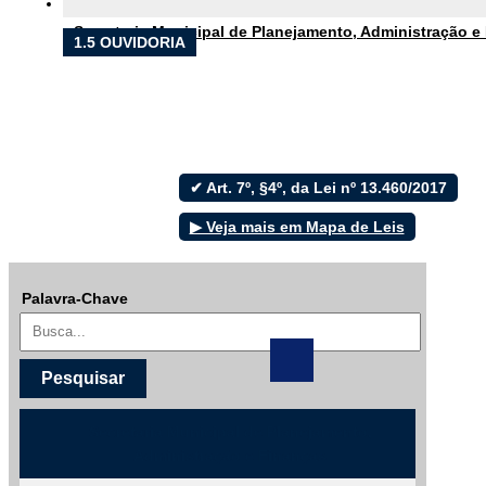
Secretaria Municipal de Planejamento, Administração e
1.5 OUVIDORIA
Filtrar por todos
Acesso à Informação
✔ Art. 7º, §4º, da Lei nº 13.460/2017
Cidadão
Empresas
▶ Veja mais em Mapa de Leis
Fotos
Notícias
Secretarias
Palavra-Chave
Servidor
Transparência
Turistas
Videos
Áudios
Secretaria Municipal de Planejamento,
Fale conosco
Administração e Finanças