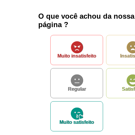
O que você achou da nossa
página ?
Muito insatisfeito
Insatis
Regular
Satisf
Muito satisfeito