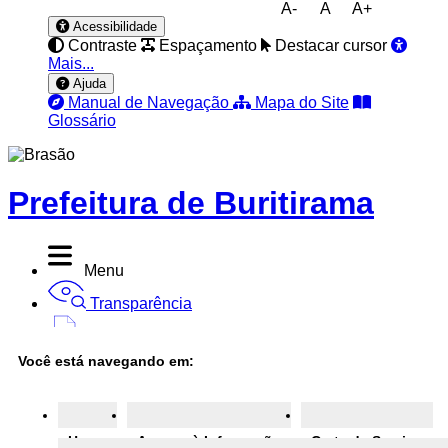
A-
A
A+
Acessibilidade
Contraste
Espaçamento
Destacar cursor
Mais...
Ajuda
Manual de Navegação
Mapa do Site
Glossário
Prefeitura de Buritirama
Menu
Transparência
Diário Oficial
Você está navegando em:
Nota Fiscal
Ouvidoria
Home
Acesso à Informação
Carta de Serviço
e-SIC