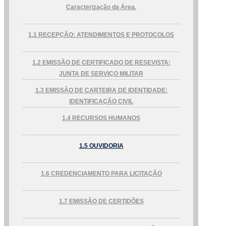
Fale conosco
Caracterização da Área.
Nome*
1.1 RECEPÇÃO: ATENDIMENTOS E PROTOCOLOS
Telefone 1*
Telefone 2
1.2 EMISSÃO DE CERTIFICADO DE RESEVISTA:
E-mail*
JUNTA DE SERVIÇO MILITAR
Cidade/Estado
Assunto*
1.3 EMISSÃO DE CARTEIRA DE IDENTIDADE:
IDENTIFICAÇÃO CIVIL
1.4 RECURSOS HUMANOS
Mensagem*
*Campos obrigatórios
1.5 OUVIDORIA
Ao iniciar um contato, você concorda com a
Política de
privacidade
1.6 CREDENCIAMENTO PARA LICITAÇÃO
1.7 EMISSÃO DE CERTIDÕES