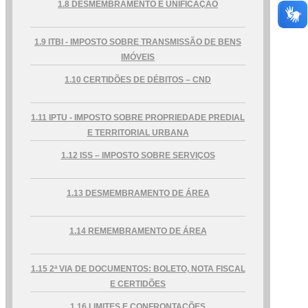
1.8 DESMEMBRAMENTO E UNIFICAÇÃO
...Ou se preferir
1.9 ITBI - IMPOSTO SOBRE TRANSMISSÃO DE BENS
Ligue para nós
IMÓVEIS
1.10 CERTIDÕES DE DÉBITOS – CND
Tel: (77) 99982-9624
E-mail
1.11 IPTU - IMPOSTO SOBRE PROPRIEDADE PREDIAL
E TERRITORIAL URBANA
pmburitirama@gmail.com
1.12 ISS – IMPOSTO SOBRE SERVIÇOS
Ou seja atendido presencialmente
1.13 DESMEMBRAMENTO DE ÁREA
Segunda a sexta-feira, das 07:30 às 13:30
horas.
1.14 REMEMBRAMENTO DE ÁREA
Avenida Buriti, nº 291 - Centro
1.15 2ª VIA DE DOCUMENTOS: BOLETO, NOTA FISCAL
Outros meios de contato
E CERTIDÕES
1.16 LIMITES E CONFRONTAÇÕES