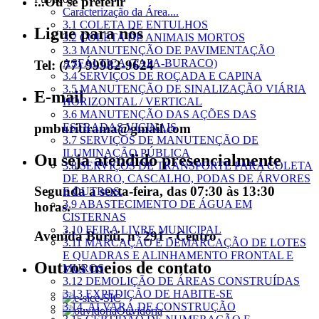
...Ou se preferir
Caracterização da Área....
3.1 COLETA DE ENTULHOS
Ligue para nós
3.2 COLETA DE ANIMAIS MORTOS
3.3 MANUTENÇÃO DE PAVIMENTAÇÃO
ASFÁLTICA (TAPA-BURACO)
Tel: (77) 99982-9624
3.4 SERVIÇOS DE ROÇADA E CAPINA
3.5 MANUTENÇÃO DE SINALIZAÇÃO VIÁRIA
E-mail
HORIZONTAL / VERTICAL
3.6 MANUTENÇÃO DAS AÇÕES DAS
pmburitirama@gmail.com
ESTRADAS VICINAIS
3.7 SERVIÇOS DE MANUTENÇÃO DE
ILUMINAÇÃO PÚBLICA
Ou seja atendido presencialmente
3.8 SERVIÇOS DE TRANSPORTE PARA COLETA
DE BARRO, CASCALHO, PODAS DE ÁRVORES
Segunda a sexta-feira, das 07:30 às 13:30
E OUTROS.
3.9 ABASTECIMENTO DE ÁGUA EM
horas.
CISTERNAS
3.10 FEIRA LIVRE MUNICIPAL
Avenida Buriti, nº 291 - Centro
3.11 MARCAÇÃO E DEMARCAÇÃO DE LOTES
E QUADRAS E ALINHAMENTO FRONTAL E
Outros meios de contato
MUROS
3.12 DEMOLIÇÃO DE ÁREAS CONSTRUÍDAS
3.13 EXPEDIÇÃO DE HABITE-SE
e-SIC
3.14. ALVARÁ DE CONSTRUÇÃO
Ouvidoria