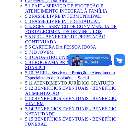
Caracterização da Área......
5.1.PAIF – SERVIÇO DE PROTEÇÃO E
ATENDIMENTO INTEGRAL À FAMÍLIA
5.2 PASSE LIVRE INTERMUNICIPAL
5.3 PASSE LIVRE INTERESTADUAL
5.4. SCFV - SERVIÇO DE CONVIVÊNCIA DE
FORTALECIMENTOS DE VÍNCULOS
5.5 BPC – BENEFÍCIO DE PRESTAÇÃO
CONTINUADA
5.6 CARTEIRA DA PESSOA IDOSA
5.7 ID JOVEM
5.8 CADASTRO ÚNICO
5.9 PROGRAMA PRIMEIRA INFÂNCIA NO
SUAS-PPI
5.10 PAEFI – Serviço de Proteção e Atendimento
Especializado de Assistência Social
5.11 ATENDIMENTO JURÍDICO GRATUITO
5.12 BENEFÍCIOS EVENTUAIS - BENEFÍCIO
ALIMENTAÇÃO
5.13 BENEFÍCIOS EVENTUAIS - BENEFÍCIO
VIAGEM
5.14 BENEFÍCIOS EVENTUAIS - BENEFÍCIO
NATALIDADE
5.15 BENEFÍCIOS EVENTUAIS - BENEFÍCIO
FUNERAL