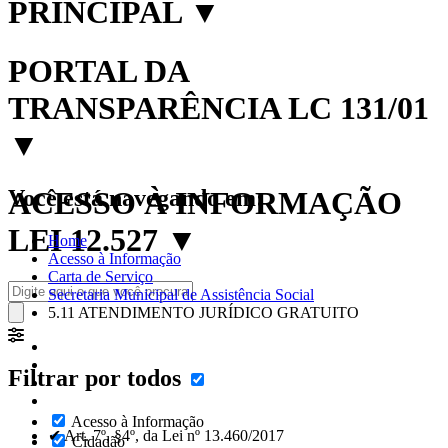
PRINCIPAL
▼
PORTAL DA
TRANSPARÊNCIA LC 131/01
▼
Você está navegando em:
ACESSO À INFORMAÇÃO
LEI 12.527
▼
Home
Acesso à Informação
Carta de Serviço
Secretaria Municipal de Assistência Social
5.11 ATENDIMENTO JURÍDICO GRATUITO
Filtrar por todos
Acesso à Informação
✔ Art. 7º, §4º, da Lei nº 13.460/2017
Cidadão