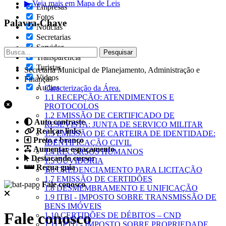
▶ Veja mais em Mapa de Leis
Empresas
Fotos
Palavra-Chave
Notícias
Secretarias
Servidor
Transparência
Turistas
Secretaria Municipal de Planejamento, Administração e
Videos
Finanças
Áudios
Caracterização da Área.
1.1 RECEPÇÃO: ATENDIMENTOS E
PROTOCOLOS
1.2 EMISSÃO DE CERTIFICADO DE
Auto contraste
RESEVISTA: JUNTA DE SERVIÇO MILITAR
Realçar links
1.3 EMISSÃO DE CARTEIRA DE IDENTIDADE:
Preto e branco
IDENTIFICAÇÃO CIVIL
Aumentar espaçamento
1.4 RECURSOS HUMANOS
Destacando cursor
1.5 OUVIDORIA
Regua guia
1.6 CREDENCIAMENTO PARA LICITAÇÃO
1.7 EMISSÃO DE CERTIDÕES
Fale conosco
1.8 DESMEMBRAMENTO E UNIFICAÇÃO
1.9 ITBI - IMPOSTO SOBRE TRANSMISSÃO DE
BENS IMÓVEIS
Fale conosco
1.10 CERTIDÕES DE DÉBITOS – CND
1.11 IPTU - IMPOSTO SOBRE PROPRIEDADE