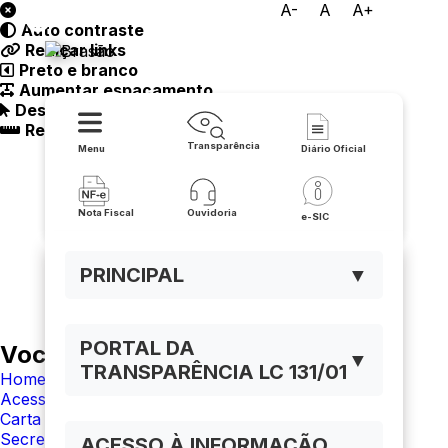
A-
A
A+
Auto contraste
Prefeitura de Buritirama
Realçar links
Preto e branco
Aumentar espaçamento
Destacando cursor
Regua guia
Transparência
Menu
Diário Oficial
Nota Fiscal
Ouvidoria
e-SIC
PRINCIPAL
▼
PORTAL DA
Você está navegando em:
▼
TRANSPARÊNCIA LC 131/01
Home
Acesso à Informação
Carta de Serviço
Secretaria Municipal de Saúde
ACESSO À INFORMAÇÃO