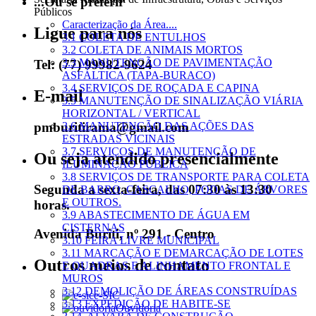
...Ou se preferir
Públicos
Caracterização da Área....
Ligue para nós
3.1 COLETA DE ENTULHOS
3.2 COLETA DE ANIMAIS MORTOS
3.3 MANUTENÇÃO DE PAVIMENTAÇÃO
Tel: (77) 99982-9624
ASFÁLTICA (TAPA-BURACO)
3.4 SERVIÇOS DE ROÇADA E CAPINA
E-mail
3.5 MANUTENÇÃO DE SINALIZAÇÃO VIÁRIA
HORIZONTAL / VERTICAL
pmburitirama@gmail.com
3.6 MANUTENÇÃO DAS AÇÕES DAS
ESTRADAS VICINAIS
3.7 SERVIÇOS DE MANUTENÇÃO DE
Ou seja atendido presencialmente
ILUMINAÇÃO PÚBLICA
3.8 SERVIÇOS DE TRANSPORTE PARA COLETA
Segunda a sexta-feira, das 07:30 às 13:30
DE BARRO, CASCALHO, PODAS DE ÁRVORES
E OUTROS.
horas.
3.9 ABASTECIMENTO DE ÁGUA EM
CISTERNAS
Avenida Buriti, nº 291 - Centro
3.10 FEIRA LIVRE MUNICIPAL
3.11 MARCAÇÃO E DEMARCAÇÃO DE LOTES
Outros meios de contato
E QUADRAS E ALINHAMENTO FRONTAL E
MUROS
3.12 DEMOLIÇÃO DE ÁREAS CONSTRUÍDAS
e-SIC
3.13 EXPEDIÇÃO DE HABITE-SE
Ouvidoria