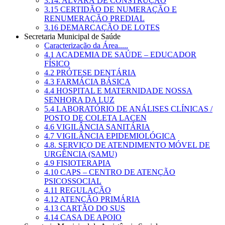
3.14. ALVARÁ DE CONSTRUÇÃO
3.15 CERTIDÃO DE NUMERAÇÃO E
RENUMERAÇÃO PREDIAL
3.16 DEMARCAÇÃO DE LOTES
Secretaria Municipal de Saúde
Caracterização da Área.....
4.1 ACADEMIA DE SAÚDE – EDUCADOR
FÍSICO
4.2 PRÓTESE DENTÁRIA
4.3 FARMÁCIA BÁSICA
4.4 HOSPITAL E MATERNIDADE NOSSA
SENHORA DA LUZ
5.4 LABORATÓRIO DE ANÁLISES CLÍNICAS /
POSTO DE COLETA LACEN
4.6 VIGILÂNCIA SANITÁRIA
4.7 VIGILÂNCIA EPIDEMIOLÓGICA
4.8. SERVIÇO DE ATENDIMENTO MÓVEL DE
URGÊNCIA (SAMU)
4.9 FISIOTERAPIA
4.10 CAPS – CENTRO DE ATENÇÃO
PSICOSSOCIAL
4.11 REGULAÇÃO
4.12 ATENÇÃO PRIMÁRIA
4.13 CARTÃO DO SUS
4.14 CASA DE APOIO