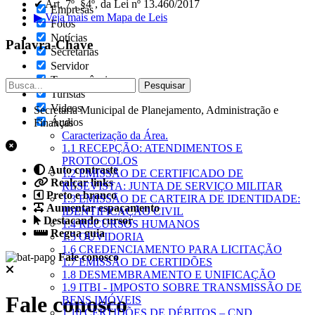
✔ Art. 7º, §4º, da Lei nº 13.460/2017
Empresas
▶ Veja mais em Mapa de Leis
Fotos
Notícias
Palavra-Chave
Secretarias
Servidor
Transparência
Turistas
Videos
Secretaria Municipal de Planejamento, Administração e
Áudios
Finanças
Caracterização da Área.
1.1 RECEPÇÃO: ATENDIMENTOS E
PROTOCOLOS
Auto contraste
1.2 EMISSÃO DE CERTIFICADO DE
Realçar links
RESEVISTA: JUNTA DE SERVIÇO MILITAR
Preto e branco
1.3 EMISSÃO DE CARTEIRA DE IDENTIDADE:
Aumentar espaçamento
IDENTIFICAÇÃO CIVIL
Destacando cursor
1.4 RECURSOS HUMANOS
Regua guia
1.5 OUVIDORIA
1.6 CREDENCIAMENTO PARA LICITAÇÃO
Fale conosco
1.7 EMISSÃO DE CERTIDÕES
1.8 DESMEMBRAMENTO E UNIFICAÇÃO
1.9 ITBI - IMPOSTO SOBRE TRANSMISSÃO DE
Fale conosco
BENS IMÓVEIS
1.10 CERTIDÕES DE DÉBITOS – CND