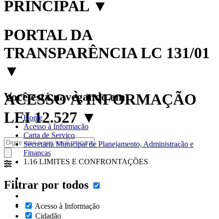
PRINCIPAL
▼
PORTAL DA
TRANSPARÊNCIA LC 131/01
▼
Você está navegando em:
ACESSO À INFORMAÇÃO
LEI 12.527
▼
Home
Acesso à Informação
Carta de Serviço
Secretaria Municipal de Planejamento, Administração e
Finanças
1.16 LIMITES E CONFRONTAÇÕES
Filtrar por todos
Acesso à Informação
Cidadão