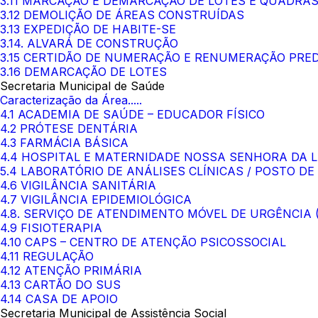
3.11 MARCAÇÃO E DEMARCAÇÃO DE LOTES E QUADRA
3.12 DEMOLIÇÃO DE ÁREAS CONSTRUÍDAS
3.13 EXPEDIÇÃO DE HABITE-SE
3.14. ALVARÁ DE CONSTRUÇÃO
3.15 CERTIDÃO DE NUMERAÇÃO E RENUMERAÇÃO PRED
3.16 DEMARCAÇÃO DE LOTES
Secretaria Municipal de Saúde
Caracterização da Área.....
4.1 ACADEMIA DE SAÚDE – EDUCADOR FÍSICO
4.2 PRÓTESE DENTÁRIA
4.3 FARMÁCIA BÁSICA
4.4 HOSPITAL E MATERNIDADE NOSSA SENHORA DA 
5.4 LABORATÓRIO DE ANÁLISES CLÍNICAS / POSTO DE
4.6 VIGILÂNCIA SANITÁRIA
4.7 VIGILÂNCIA EPIDEMIOLÓGICA
4.8. SERVIÇO DE ATENDIMENTO MÓVEL DE URGÊNCIA
4.9 FISIOTERAPIA
4.10 CAPS – CENTRO DE ATENÇÃO PSICOSSOCIAL
4.11 REGULAÇÃO
4.12 ATENÇÃO PRIMÁRIA
4.13 CARTÃO DO SUS
4.14 CASA DE APOIO
Secretaria Municipal de Assistência Social