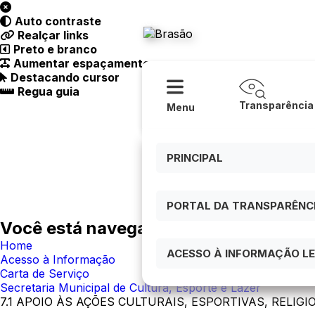
Acessibilidade
Ajuda
Auto contraste
Prefeitura
Realçar links
Preto e branco
Aumentar espaçamento
Destacando cursor
Regua guia
Transparência
Menu
PRINCIPAL
PORTAL DA TRANSPARÊNCIA
Você está navegando em:
Home
ACESSO À INFORMAÇÃO LEI
Acesso à Informação
Carta de Serviço
Secretaria Municipal de Cultura, Esporte e Lazer
7.1 APOIO ÀS AÇÕES CULTURAIS, ESPORTIVAS, RELIGI