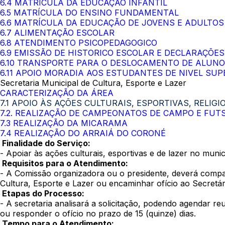
6.4 MATRÍCULA DA EDUCAÇÃO INFANTIL
6.5 MATRÍCULA DO ENSINO FUNDAMENTAL
6.6 MATRÍCULA DA EDUCAÇÃO DE JOVENS E ADULTOS 
6.7 ALIMENTAÇÃO ESCOLAR
6.8 ATENDIMENTO PSICOPEDAGOGICO
6.9 EMISSÃO DE HISTORICO ESCOLAR E DECLARAÇÕE
6.10 TRANSPORTE PARA O DESLOCAMENTO DE ALUNO
6.11 APOIO MORADIA AOS ESTUDANTES DE NIVEL SU
Secretaria Municipal de Cultura, Esporte e Lazer
CARACTERIZAÇÃO DA ÁREA
7.1 APOIO ÀS AÇÕES CULTURAIS, ESPORTIVAS, RELIGI
7.2. REALIZAÇÃO DE CAMPEONATOS DE CAMPO E FUT
7.3 REALIZAÇÃO DA MICARAMA
7.4 REALIZAÇÃO DO ARRAIÁ DO CORONÉ
Finalidade do Serviço:
- Apoiar às ações culturais, esportivas e de lazer no munic
Requisitos para o Atendimento:
- A Comissão organizadora ou o presidente, deverá compa
Cultura, Esporte e Lazer ou encaminhar ofício ao Secretár
Etapas do Processo:
- A secretaria analisará a solicitação, podendo agendar 
ou responder o ofício no prazo de 15 (quinze) dias.
Tempo para o Atendimento: