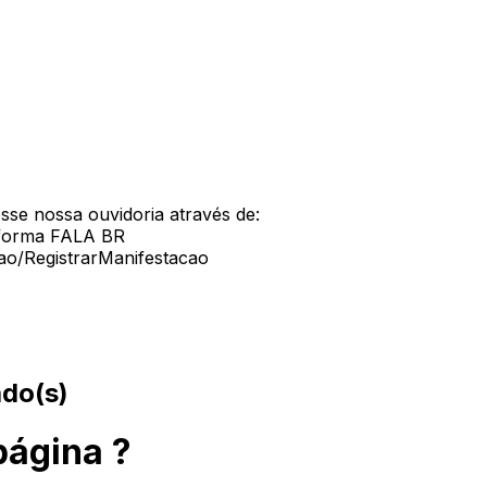
sse nossa ouvidoria através de:
taforma FALA BR
cao/RegistrarManifestacao
ado(s)
página ?