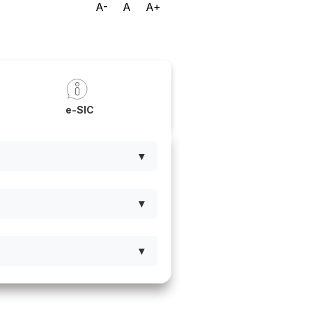
A-
A
A+
a
e-SIC
▼
▼
▼