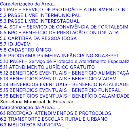
Caracterização da Área......
5.1.PAIF – SERVIÇO DE PROTEÇÃO E ATENDIMENTO IN
5.2 PASSE LIVRE INTERMUNICIPAL
5.3 PASSE LIVRE INTERESTADUAL
5.4. SCFV - SERVIÇO DE CONVIVÊNCIA DE FORTALEC
5.5 BPC – BENEFÍCIO DE PRESTAÇÃO CONTINUADA
5.6 CARTEIRA DA PESSOA IDOSA
5.7 ID JOVEM
5.8 CADASTRO ÚNICO
5.9 PROGRAMA PRIMEIRA INFÂNCIA NO SUAS-PPI
5.10 PAEFI – Serviço de Proteção e Atendimento Especializ
5.11 ATENDIMENTO JURÍDICO GRATUITO
5.12 BENEFÍCIOS EVENTUAIS - BENEFÍCIO ALIMENTAÇ
5.13 BENEFÍCIOS EVENTUAIS - BENEFÍCIO VIAGEM
5.14 BENEFÍCIOS EVENTUAIS - BENEFÍCIO NATALIDADE
5.15 BENEFÍCIOS EVENTUAIS - BENEFÍCIO FUNERAL
5.16 BENEFÍCIOS EVENTUAIS - BENEFÍCIO CALAMIDAD
Secretaria Municipal de Educação
Caracterização da Área.......
6.1 RECEPÇÃO: ATENDIMENTOS E PROTOCOLOS
6.2 TRANSPORTE ESCOLAR RURAL E URBANO
6.3 BIBLIOTECA MUNICIPAL