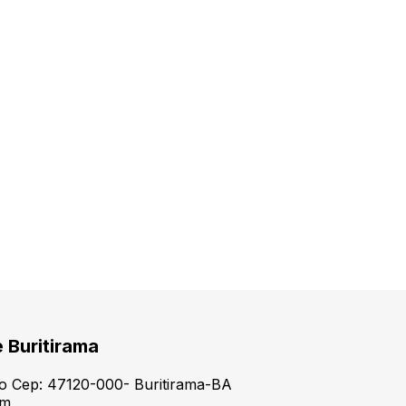
e Buritirama
tro Cep: 47120-000- Buritirama-BA
om