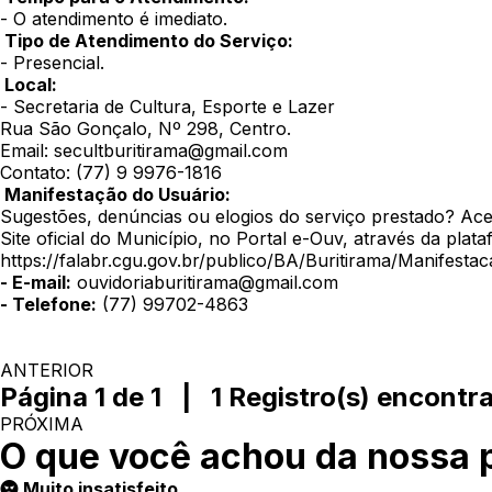
- O atendimento é imediato.
Tipo de Atendimento do Serviço:
- Presencial.
Local:
- Secretaria de Cultura, Esporte e Lazer
Rua São Gonçalo, Nº 298, Centro.
Email: secultburitirama@gmail.com
Contato: (77) 9 9976-1816
Manifestação do Usuário:
Sugestões, denúncias ou elogios do serviço prestado? Ace
Site oficial do Município, no Portal e-Ouv, através da pla
https://falabr.cgu.gov.br/publico/BA/Buritirama/Manifesta
- E-mail:
ouvidoriaburitirama@gmail.com
- Telefone:
(77) 99702-4863
ANTERIOR
Página 1 de 1 | 1 Registro(s) encontr
PRÓXIMA
O que você achou da nossa 
Muito insatisfeito