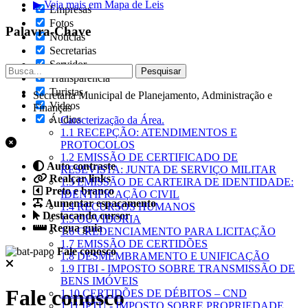
▶ Veja mais em Mapa de Leis
Empresas
Fotos
Palavra-Chave
Notícias
Secretarias
Servidor
Transparência
Turistas
Secretaria Municipal de Planejamento, Administração e
Videos
Finanças
Áudios
Caracterização da Área.
1.1 RECEPÇÃO: ATENDIMENTOS E
PROTOCOLOS
1.2 EMISSÃO DE CERTIFICADO DE
Auto contraste
RESEVISTA: JUNTA DE SERVIÇO MILITAR
Realçar links
1.3 EMISSÃO DE CARTEIRA DE IDENTIDADE:
Preto e branco
IDENTIFICAÇÃO CIVIL
Aumentar espaçamento
1.4 RECURSOS HUMANOS
Destacando cursor
1.5 OUVIDORIA
Regua guia
1.6 CREDENCIAMENTO PARA LICITAÇÃO
1.7 EMISSÃO DE CERTIDÕES
Fale conosco
1.8 DESMEMBRAMENTO E UNIFICAÇÃO
1.9 ITBI - IMPOSTO SOBRE TRANSMISSÃO DE
BENS IMÓVEIS
Fale conosco
1.10 CERTIDÕES DE DÉBITOS – CND
1.11 IPTU - IMPOSTO SOBRE PROPRIEDADE