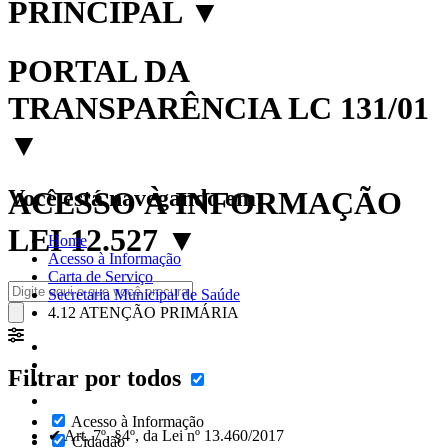
PRINCIPAL
▼
PORTAL DA
TRANSPARÊNCIA LC 131/01
▼
Você está navegando em:
ACESSO À INFORMAÇÃO
LEI 12.527
▼
Home
Acesso à Informação
Carta de Serviço
Secretaria Municipal de Saúde
4.12 ATENÇÃO PRIMÁRIA
Filtrar por todos
Acesso à Informação
✔ Art. 7º, §4º, da Lei nº 13.460/2017
Cidadão