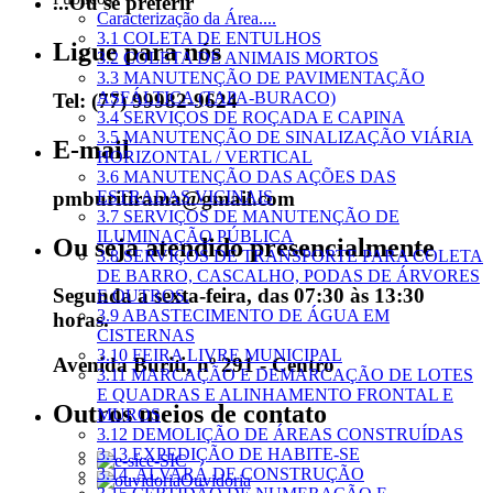
...Ou se preferir
Caracterização da Área....
3.1 COLETA DE ENTULHOS
Ligue para nós
3.2 COLETA DE ANIMAIS MORTOS
3.3 MANUTENÇÃO DE PAVIMENTAÇÃO
ASFÁLTICA (TAPA-BURACO)
Tel: (77) 99982-9624
3.4 SERVIÇOS DE ROÇADA E CAPINA
3.5 MANUTENÇÃO DE SINALIZAÇÃO VIÁRIA
E-mail
HORIZONTAL / VERTICAL
3.6 MANUTENÇÃO DAS AÇÕES DAS
pmburitirama@gmail.com
ESTRADAS VICINAIS
3.7 SERVIÇOS DE MANUTENÇÃO DE
ILUMINAÇÃO PÚBLICA
Ou seja atendido presencialmente
3.8 SERVIÇOS DE TRANSPORTE PARA COLETA
DE BARRO, CASCALHO, PODAS DE ÁRVORES
Segunda a sexta-feira, das 07:30 às 13:30
E OUTROS.
3.9 ABASTECIMENTO DE ÁGUA EM
horas.
CISTERNAS
3.10 FEIRA LIVRE MUNICIPAL
Avenida Buriti, nº 291 - Centro
3.11 MARCAÇÃO E DEMARCAÇÃO DE LOTES
E QUADRAS E ALINHAMENTO FRONTAL E
Outros meios de contato
MUROS
3.12 DEMOLIÇÃO DE ÁREAS CONSTRUÍDAS
3.13 EXPEDIÇÃO DE HABITE-SE
e-SIC
3.14. ALVARÁ DE CONSTRUÇÃO
Ouvidoria