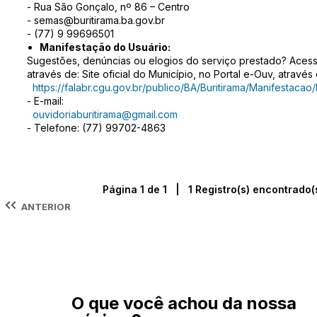
- Rua São Gonçalo, nº 86 – Centro
- semas@buritirama.ba.gov.br
- (77) 9 99696501
Manifestação do Usuário:
Sugestões, denúncias ou elogios do serviço prestado? Acess
através de: Site oficial do Município, no Portal e-Ouv, atravé
https://falabr.cgu.gov.br/publico/BA/Buritirama/Manifestacao
- E-mail:
ouvidoriaburitirama@gmail.com
- Telefone: (77) 99702-4863
Página 1 de 1 | 1 Registro(s) encontrado(
ANTERIOR
O que você achou da nossa