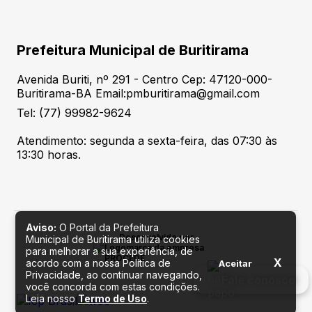
Prefeitura Municipal de Buritirama
Avenida Buriti, nº 291 - Centro Cep: 47120-000-
Buritirama-BA Email:pmburitirama@gmail.com
Tel: (77) 99982-9624
Atendimento: segunda a sexta-feira, das 07:30 às
13:30 horas.
Aviso:
O Portal da Prefeitura
Desenvolvido por
Municipal de Buritirama utiliza cookies
para melhorar a sua experiência, de
X
acordo com a nossa Política de
Aceitar
Privacidade, ao continuar navegando,
Fale conosco
você concorda com estas condições.
Leia nosso
Termo de Uso
.