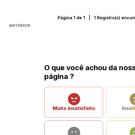
Página 1 de 1 | 1 Registro(s) encon
ANTERIOR
O que você achou da nos
página ?
Muito insatisfeito
Insat