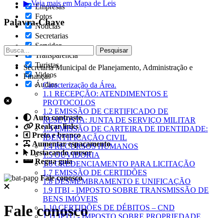
▶ Veja mais em Mapa de Leis
Empresas
Fotos
Palavra-Chave
Notícias
Secretarias
Servidor
Transparência
Turistas
Secretaria Municipal de Planejamento, Administração e
Videos
Finanças
Áudios
Caracterização da Área.
1.1 RECEPÇÃO: ATENDIMENTOS E
PROTOCOLOS
1.2 EMISSÃO DE CERTIFICADO DE
Auto contraste
RESEVISTA: JUNTA DE SERVIÇO MILITAR
Realçar links
1.3 EMISSÃO DE CARTEIRA DE IDENTIDADE:
Preto e branco
IDENTIFICAÇÃO CIVIL
Aumentar espaçamento
1.4 RECURSOS HUMANOS
Destacando cursor
1.5 OUVIDORIA
Regua guia
1.6 CREDENCIAMENTO PARA LICITAÇÃO
1.7 EMISSÃO DE CERTIDÕES
Fale conosco
1.8 DESMEMBRAMENTO E UNIFICAÇÃO
1.9 ITBI - IMPOSTO SOBRE TRANSMISSÃO DE
BENS IMÓVEIS
Fale conosco
1.10 CERTIDÕES DE DÉBITOS – CND
1.11 IPTU - IMPOSTO SOBRE PROPRIEDADE