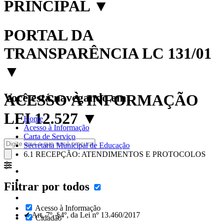
PRINCIPAL
▼
PORTAL DA
TRANSPARÊNCIA LC 131/01
▼
Você está navegando em:
ACESSO À INFORMAÇÃO
LEI 12.527
▼
Home
Acesso à Informação
Carta de Serviço
Secretaria Municipal de Educação
6.1 RECEPÇÃO: ATENDIMENTOS E PROTOCOLOS
Filtrar por todos
Acesso à Informação
✔ Art. 7º, §4º, da Lei nº 13.460/2017
Cidadão