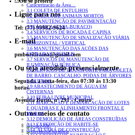
...Ou se preferir
Caracterização da Área....
3.1 COLETA DE ENTULHOS
Ligue para nós
3.2 COLETA DE ANIMAIS MORTOS
3.3 MANUTENÇÃO DE PAVIMENTAÇÃO
ASFÁLTICA (TAPA-BURACO)
Tel: (77) 99982-9624
3.4 SERVIÇOS DE ROÇADA E CAPINA
3.5 MANUTENÇÃO DE SINALIZAÇÃO VIÁRIA
E-mail
HORIZONTAL / VERTICAL
3.6 MANUTENÇÃO DAS AÇÕES DAS
pmburitirama@gmail.com
ESTRADAS VICINAIS
3.7 SERVIÇOS DE MANUTENÇÃO DE
ILUMINAÇÃO PÚBLICA
Ou seja atendido presencialmente
3.8 SERVIÇOS DE TRANSPORTE PARA COLETA
DE BARRO, CASCALHO, PODAS DE ÁRVORES
Segunda a sexta-feira, das 07:30 às 13:30
E OUTROS.
3.9 ABASTECIMENTO DE ÁGUA EM
horas.
CISTERNAS
3.10 FEIRA LIVRE MUNICIPAL
Avenida Buriti, nº 291 - Centro
3.11 MARCAÇÃO E DEMARCAÇÃO DE LOTES
E QUADRAS E ALINHAMENTO FRONTAL E
Outros meios de contato
MUROS
3.12 DEMOLIÇÃO DE ÁREAS CONSTRUÍDAS
3.13 EXPEDIÇÃO DE HABITE-SE
e-SIC
3.14. ALVARÁ DE CONSTRUÇÃO
Ouvidoria