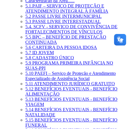
Caracterização da Área......
5.1.PAIF – SERVIÇO DE PROTEÇÃO E
ATENDIMENTO INTEGRAL À FAMÍLIA
5.2 PASSE LIVRE INTERMUNICIPAL
5.3 PASSE LIVRE INTERESTADUAL
5.4. SCFV - SERVIÇO DE CONVIVÊNCIA DE
FORTALECIMENTOS DE VÍNCULOS
5.5 BPC – BENEFÍCIO DE PRESTAÇÃO
CONTINUADA
5.6 CARTEIRA DA PESSOA IDOSA
5.7 ID JOVEM
5.8 CADASTRO ÚNICO
5.9 PROGRAMA PRIMEIRA INFÂNCIA NO
SUAS-PPI
5.10 PAEFI – Serviço de Proteção e Atendimento
Especializado de Assistência Social
5.11 ATENDIMENTO JURÍDICO GRATUITO
5.12 BENEFÍCIOS EVENTUAIS - BENEFÍCIO
ALIMENTAÇÃO
5.13 BENEFÍCIOS EVENTUAIS - BENEFÍCIO
VIAGEM
5.14 BENEFÍCIOS EVENTUAIS - BENEFÍCIO
NATALIDADE
5.15 BENEFÍCIOS EVENTUAIS - BENEFÍCIO
FUNERAL