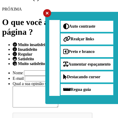
PRÓXIMA
O que você achou da nossa
Auto contraste
página ?
Realçar links
Muito insatisfeito
Insatisfeito
Preto e branco
Regular
Satisfeito
Muito satisfeito
Aumentar espaçamento
Nome
Destacando cursor
E-mail
Qual a sua opinião sobre nossa página?
Regua guia