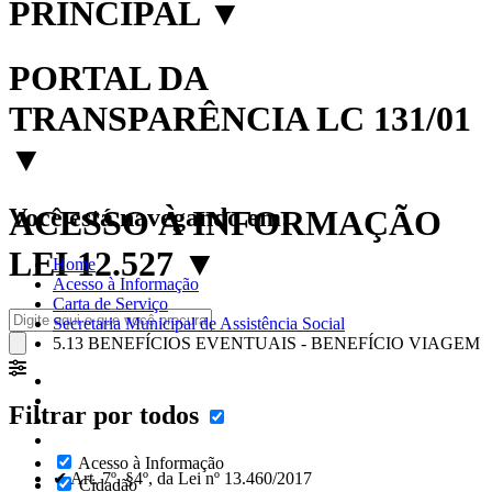
PRINCIPAL
▼
PORTAL DA
TRANSPARÊNCIA LC 131/01
▼
Você está navegando em:
ACESSO À INFORMAÇÃO
LEI 12.527
▼
Home
Acesso à Informação
Carta de Serviço
Secretaria Municipal de Assistência Social
5.13 BENEFÍCIOS EVENTUAIS - BENEFÍCIO VIAGEM
Filtrar por todos
Acesso à Informação
✔ Art. 7º, §4º, da Lei nº 13.460/2017
Cidadão