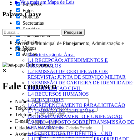
▶ Veja mais em Mapa de Leis
Empresas
Fotos
Palavra-Chave
Notícias
Secretarias
Servidor
Transparência
Turistas
Secretaria Municipal de Planejamento, Administração e
Videos
Finanças
Áudios
Caracterização da Área.
1.1 RECEPÇÃO: ATENDIMENTOS E
Fale conosco
PROTOCOLOS
1.2 EMISSÃO DE CERTIFICADO DE
RESEVISTA: JUNTA DE SERVIÇO MILITAR
1.3 EMISSÃO DE CARTEIRA DE IDENTIDADE:
Fale conosco
IDENTIFICAÇÃO CIVIL
1.4 RECURSOS HUMANOS
1.5 OUVIDORIA
Nome*
1.6 CREDENCIAMENTO PARA LICITAÇÃO
Telefone 1*
1.7 EMISSÃO DE CERTIDÕES
Telefone 2
1.8 DESMEMBRAMENTO E UNIFICAÇÃO
E-mail*
1.9 ITBI - IMPOSTO SOBRE TRANSMISSÃO DE
Cidade/Estado
BENS IMÓVEIS
1.10 CERTIDÕES DE DÉBITOS – CND
Assunto*
1.11 IPTU - IMPOSTO SOBRE PROPRIEDADE