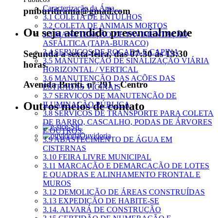
Caracterização da Área....
pmburitirama@gmail.com
3.1 COLETA DE ENTULHOS
3.2 COLETA DE ANIMAIS MORTOS
Ou seja atendido presencialmente
3.3 MANUTENÇÃO DE PAVIMENTAÇÃO
ASFÁLTICA (TAPA-BURACO)
3.4 SERVIÇOS DE ROÇADA E CAPINA
Segunda a sexta-feira, das 07:30 às 13:30
3.5 MANUTENÇÃO DE SINALIZAÇÃO VIÁRIA
horas.
HORIZONTAL / VERTICAL
3.6 MANUTENÇÃO DAS AÇÕES DAS
Avenida Buriti, nº 291 - Centro
ESTRADAS VICINAIS
3.7 SERVIÇOS DE MANUTENÇÃO DE
Outros meios de contato
ILUMINAÇÃO PÚBLICA
3.8 SERVIÇOS DE TRANSPORTE PARA COLETA
DE BARRO, CASCALHO, PODAS DE ÁRVORES
e-SIC
E OUTROS.
Ouvidoria
3.9 ABASTECIMENTO DE ÁGUA EM
CISTERNAS
3.10 FEIRA LIVRE MUNICIPAL
3.11 MARCAÇÃO E DEMARCAÇÃO DE LOTES
E QUADRAS E ALINHAMENTO FRONTAL E
MUROS
3.12 DEMOLIÇÃO DE ÁREAS CONSTRUÍDAS
3.13 EXPEDIÇÃO DE HABITE-SE
3.14. ALVARÁ DE CONSTRUÇÃO