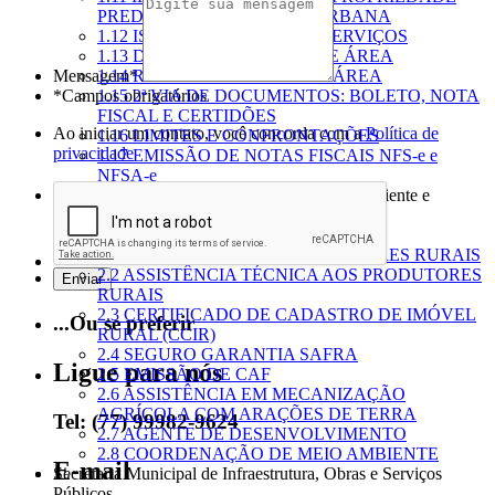
PREDIAL E TERRITORIAL URBANA
1.12 ISS – IMPOSTO SOBRE SERVIÇOS
1.13 DESMEMBRAMENTO DE ÁREA
Mensagem*
1.14 REMEMBRAMENTO DE ÁREA
*Campos obrigatórios
1.15 2ª VIA DE DOCUMENTOS: BOLETO, NOTA
FISCAL E CERTIDÕES
Ao iniciar um contato, você concorda com a
Política de
1.16 LIMITES E CONFRONTAÇÕES
privacidade
1.17 EMISSÃO DE NOTAS FISCAIS NFS-e e
NFSA-e
Secretaria Municipal de Agricultura, Meio Ambiente e
Desenvolvimento Rural
Caracterização da Área...
2.1 CADASTRAMENTO PRODUTORES RURAIS
2.2 ASSISTÊNCIA TÉCNICA AOS PRODUTORES
RURAIS
2.3 CERTIFICADO DE CADASTRO DE IMÓVEL
...Ou se preferir
RURAL (CCIR)
2.4 SEGURO GARANTIA SAFRA
Ligue para nós
2.5 EMISSÃO DE CAF
2.6 ASSISTÊNCIA EM MECANIZAÇÃO
AGRÍCOLA COM ARAÇÕES DE TERRA
Tel: (77) 99982-9624
2.7 AGENTE DE DESENVOLVIMENTO
2.8 COORDENAÇÃO DE MEIO AMBIENTE
E-mail
Secretaria Municipal de Infraestrutura, Obras e Serviços
Públicos