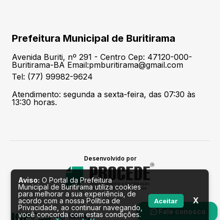
Prefeitura Municipal de Buritirama
Avenida Buriti, nº 291 - Centro Cep: 47120-000-
Buritirama-BA Email:pmburitirama@gmail.com
Tel: (77) 99982-9624
Atendimento: segunda a sexta-feira, das 07:30 às
13:30 horas.
Desenvolvido por
Aviso:
O Portal da Prefeitura
Municipal de Buritirama utiliza cookies
para melhorar a sua experiência, de
X
acordo com a nossa Política de
Aceitar
Privacidade, ao continuar navegando,
Fale conosco
você concorda com estas condições.